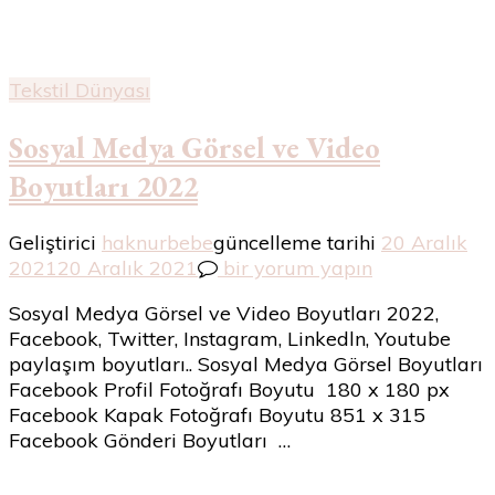
Tekstil Dünyası
Sosyal Medya Görsel ve Video
Boyutları 2022
Geliştirici
haknurbebe
güncelleme tarihi
20 Aralık
Sosyal
2021
20 Aralık 2021
bir yorum yapın
Medya
Sosyal Medya Görsel ve Video Boyutları 2022,
Görsel
Facebook, Twitter, Instagram, Linkedln, Youtube
ve
paylaşım boyutları.. Sosyal Medya Görsel Boyutları
Video
Facebook Profil Fotoğrafı Boyutu 180 x 180 px
Boyutları
Facebook Kapak Fotoğrafı Boyutu 851 x 315
2022
Facebook Gönderi Boyutları …
için