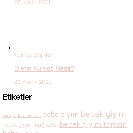
27 Nisan 2021
Kumaş Çeşitleri
Olefin Kumaş Nedir?
20 Aralık 2021
Etiketler
bebek giyim
bebe giyim
3 iplik
3 iplik kumaş nedir
bebek giyim toptan
bebek giyim mağazası