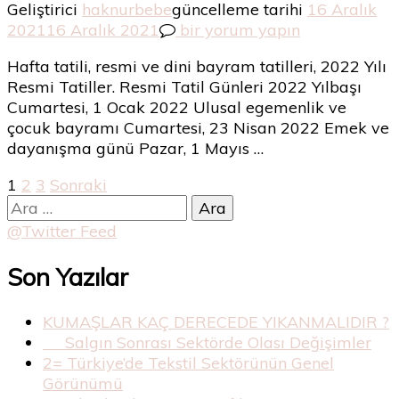
Geliştirici
haknurbebe
güncelleme tarihi
16 Aralık
2022
2021
16 Aralık 2021
bir yorum yapın
Yılı
Hafta tatili, resmi ve dini bayram tatilleri, 2022 Yılı
Resmi
Resmi Tatiller. Resmi Tatil Günleri 2022 Yılbaşı
Tatiller
Cumartesi, 1 Ocak 2022 Ulusal egemenlik ve
için
çocuk bayramı Cumartesi, 23 Nisan 2022 Emek ve
dayanışma günü Pazar, 1 Mayıs …
Yazı
Sayfa
Sayfa
Sayfa
1
2
3
Sonraki
Arama:
dolaşımı
@Twitter Feed
Son Yazılar
KUMAŞLAR KAÇ DERECEDE YIKANMALIDIR ?
Salgın Sonrası Sektörde Olası Değişimler
2= Türkiye’de Tekstil Sektörünün Genel
Görünümü