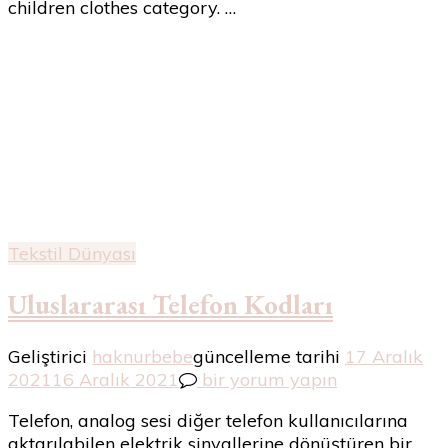
children clothes category. …
Tekstil Dünyası
Uluslararası Telefon Kodları
Geliştirici
haknurbebe
güncelleme tarihi
17 Aralık
Uluslararası
2021
16 Aralık 2021
bir yorum yapın
Telefon
Telefon, analog sesi diğer telefon kullanıcılarına
Kodları
aktarılabilen elektrik sinyallerine dönüştüren bir
için