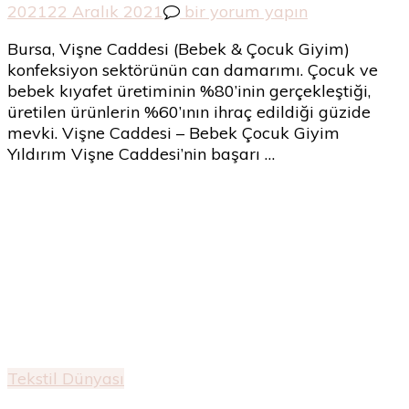
Vişne
2021
22 Aralık 2021
bir yorum yapın
Caddesi
Bursa, Vişne Caddesi (Bebek & Çocuk Giyim)
(Bebek
konfeksiyon sektörünün can damarımı. Çocuk ve
&
bebek kıyafet üretiminin %80’inin gerçekleştiği,
Çocuk
üretilen ürünlerin %60’ının ihraç edildiği güzide
Giyim)
mevki. Vişne Caddesi – Bebek Çocuk Giyim
için
Yıldırım Vişne Caddesi’nin başarı …
Tekstil Dünyası