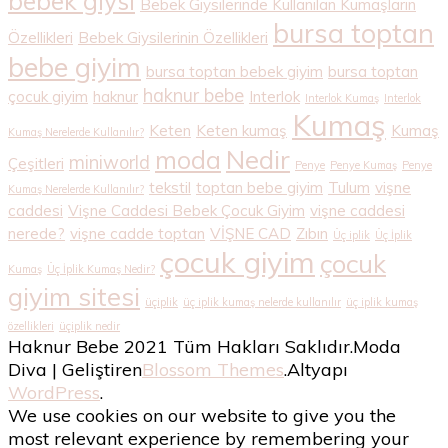
bebek giysi
Bebek Giysilerinde Kullanılan Kumaşların
bursa toptan
Özellikleri
Bebek Giysilerinin Özellikleri
bebe giyim
bursa toptan bebek giyim
bursa toptan
haknur bebe
çocuk giyim
haknur
Interlok
Interlok Kumaş
Interlok
Kumaş
Keten
Keten kumaş
Kumaş
Kumaş Nerelerde Kullanılır?
Nedir
moda
miniworld
Çeşitleri
Penye
Penye Kumaş
Penye
tekstil
toptan bebe giyim
Tulum
vişne
Kumaş Nerelerde Kullanılır?
caddesi
Vişne Caddesi Bebek Çocuk Giyim
vişne caddesi
nerede?
vişne cadde toptan
VİŞNE CAD
Zıbın
Üç iplik
Üç İplik
çocuk giyim
çocuk
Kumaş
Üç İplik Kumaş Nedir?
giyim sitesi
üçiplik
üç iplik kumaş nelerde kullanılır
üç iplik kumaş
özellikleri
üçiplik nedir
Haknur Bebe 2021 Tüm Hakları Saklıdır.
Moda
Diva | Geliştiren
Blossom Themes
.Altyapı
WordPress
.
We use cookies on our website to give you the
most relevant experience by remembering your