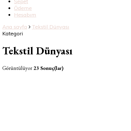
Sepet
Ödeme
Hesabım
Ana sayfa
Tekstil Dünyası
Kategori
Tekstil Dünyası
Görüntülüyor
23 Sonuç(lar)