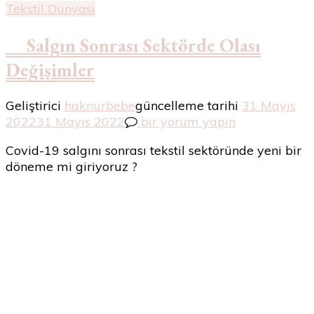
Tekstil Dünyası
Salgın Sonrası Sektörde Olası
Değişimler
Geliştirici
haknurbebe
güncelleme tarihi
31 Mayıs
2022
31 Mayıs 2022
bir yorum yapın
Salgın
Covid-19 salgını sonrası tekstil sektöründe yeni bir
Sonrası
döneme mi giriyoruz ?
Sektörde
Olası
Değişimler
için