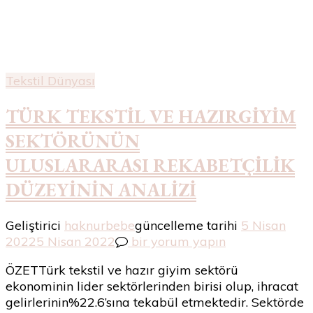
Tekstil Dünyası
TÜRK TEKSTİL VE HAZIRGİYİM
SEKTÖRÜNÜN
ULUSLARARASI REKABETÇİLİK
DÜZEYİNİN ANALİZİ
Geliştirici
haknurbebe
güncelleme tarihi
5 Nisan
TÜRK
2022
5 Nisan 2022
bir yorum yapın
TEKSTİL
ÖZETTürk tekstil ve hazır giyim sektörü
VE
ekonominin lider sektörlerinden birisi olup, ihracat
HAZIRGİYİM
gelirlerinin%22.6’sına tekabül etmektedir. Sektörde
SEKTÖRÜNÜN