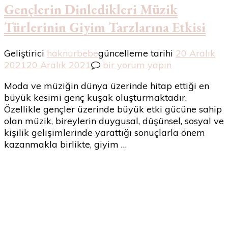
Gençlerin Dinledikleri Müzik
Türlerinin Giyim Tarzlarına Etkisi
Geliştirici
haknurbebe
güncelleme tarihi
20 Aralık
Gençlerin
2021
20 Aralık 2021
bir yorum yapın
Dinledikleri
Moda ve müziğin dünya üzerinde hitap ettiği en
Müzik
büyük kesimi genç kuşak oluşturmaktadır.
Türlerinin
Özellikle gençler üzerinde büyük etki gücüne sahip
Giyim
olan müzik, bireylerin duygusal, düşünsel, sosyal ve
Tarzlarına
kişilik gelişimlerinde yarattığı sonuçlarla önem
Etkisi
kazanmakla birlikte, giyim …
için