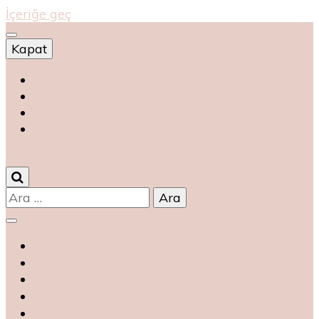
İçeriğe geç
Kapat
Shop
магазин
magasin
متجر
0
Arama: