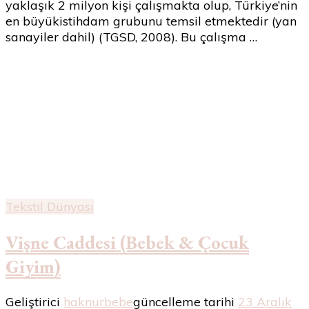
yaklaşık 2 milyon kişi çalışmakta olup, Türkiye’nin
ULUSLARARASI
en büyükistihdam grubunu temsil etmektedir (yan
REKABETÇİLİK
sanayiler dahil) (TGSD, 2008). Bu çalışma …
DÜZEYİNİN
ANALİZİ
için
Tekstil Dünyası
Vişne Caddesi (Bebek & Çocuk
Giyim)
Geliştirici
haknurbebe
güncelleme tarihi
23 Aralık