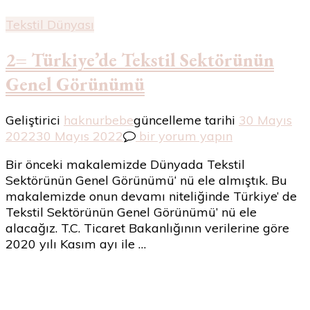
Tekstil Dünyası
2= Türkiye’de Tekstil Sektörünün
Genel Görünümü
Geliştirici
haknurbebe
güncelleme tarihi
30 Mayıs
2=
2022
30 Mayıs 2022
bir yorum yapın
Türkiye’de
Bir önceki makalemizde Dünyada Tekstil
Tekstil
Sektörünün Genel Görünümü‘ nü ele almıştık. Bu
Sektörünün
makalemizde onun devamı niteliğinde Türkiye’ de
Genel
Tekstil Sektörünün Genel Görünümü’ nü ele
Görünümü
alacağız. T.C. Ticaret Bakanlığının verilerine göre
için
2020 yılı Kasım ayı ile …