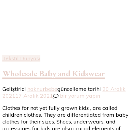
Tekstil Dünyası
Wholesale Baby and Kidswear
Geliştirici
haknurbebe
güncelleme tarihi
20 Aralık
Wholesale
2021
17 Aralık 2021
bir yorum yapın
Baby
Clothes for not yet fully grown kids , are called
and
children clothes. They are differentiated from baby
Kidswear
clothes for their sizes. Shoes, underwears, and
için
accessories for kids are also crucial elements of