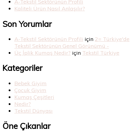
A-Tekstil Sektörünün Profili
Kaliteli Ürün Nasıl Anlaşılır?
Son Yorumlar
A-Tekstil Sektörünün Profili
için
2= Türkiye'de
Tekstil Sektörünün Genel Görünümü -
Üç İplik Kumaş Nedir?
için
Tekstil Türkiye
Kategoriler
Bebek Giyim
Çocuk Giyim
Kumaş Çeşitleri
Nedir?
Tekstil Dünyası
Öne Çıkanlar