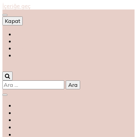
İçeriğe geç
Kapat
Shop
магазин
magasin
متجر
0
Arama: