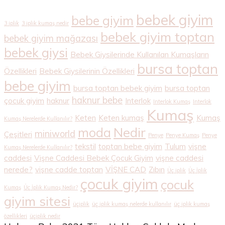
bebek giyim
bebe giyim
3 iplik
3 iplik kumaş nedir
bebek giyim toptan
bebek giyim mağazası
bebek giysi
Bebek Giysilerinde Kullanılan Kumaşların
bursa toptan
Özellikleri
Bebek Giysilerinin Özellikleri
bebe giyim
bursa toptan bebek giyim
bursa toptan
haknur bebe
çocuk giyim
haknur
Interlok
Interlok Kumaş
Interlok
Kumaş
Keten
Keten kumaş
Kumaş
Kumaş Nerelerde Kullanılır?
Nedir
moda
miniworld
Çeşitleri
Penye
Penye Kumaş
Penye
tekstil
toptan bebe giyim
Tulum
vişne
Kumaş Nerelerde Kullanılır?
caddesi
Vişne Caddesi Bebek Çocuk Giyim
vişne caddesi
nerede?
vişne cadde toptan
VİŞNE CAD
Zıbın
Üç iplik
Üç İplik
çocuk giyim
çocuk
Kumaş
Üç İplik Kumaş Nedir?
giyim sitesi
üçiplik
üç iplik kumaş nelerde kullanılır
üç iplik kumaş
özellikleri
üçiplik nedir