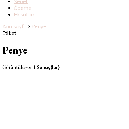
Sepet
Ödeme
Hesabım
Ana sayfa
Penye
Etiket
Penye
Görüntülüyor
1 Sonuç(lar)