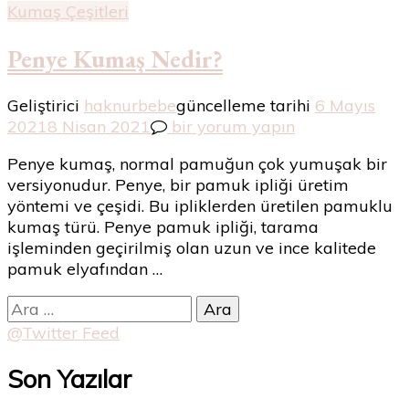
Kumaş Çeşitleri
Penye Kumaş Nedir?
Geliştirici
haknurbebe
güncelleme tarihi
6 Mayıs
Penye
2021
8 Nisan 2021
bir yorum yapın
Kumaş
Penye kumaş, normal pamuğun çok yumuşak bir
Nedir?
versiyonudur. Penye, bir pamuk ipliği üretim
için
yöntemi ve çeşidi. Bu ipliklerden üretilen pamuklu
kumaş türü. Penye pamuk ipliği, tarama
işleminden geçirilmiş olan uzun ve ince kalitede
pamuk elyafından …
Arama:
@Twitter Feed
Son Yazılar