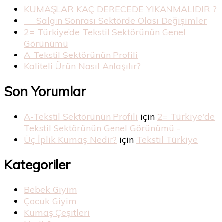
KUMAŞLAR KAÇ DERECEDE YIKANMALIDIR ?
Salgın Sonrası Sektörde Olası Değişimler
2= Türkiye’de Tekstil Sektörünün Genel
Görünümü
A-Tekstil Sektörünün Profili
Kaliteli Ürün Nasıl Anlaşılır?
Son Yorumlar
A-Tekstil Sektörünün Profili
için
2= Türkiye'de
Tekstil Sektörünün Genel Görünümü -
Üç İplik Kumaş Nedir?
için
Tekstil Türkiye
Kategoriler
Bebek Giyim
Çocuk Giyim
Kumaş Çeşitleri