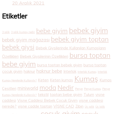
20 Aralık 2021
Etiketler
bebek giyim
bebe giyim
3 iplik
3 iplik kumaş nedir
bebek giyim toptan
bebek giyim mağazası
bebek giysi
Bebek Giysilerinde Kullanılan Kumaşların
bursa toptan
Özellikleri
Bebek Giysilerinin Özellikleri
bebe giyim
bursa toptan bebek giyim
bursa toptan
haknur bebe
çocuk giyim
haknur
Interlok
Interlok Kumaş
Interlok
Kumaş
Keten
Keten kumaş
Kumaş
Kumaş Nerelerde Kullanılır?
Nedir
moda
miniworld
Çeşitleri
Penye
Penye Kumaş
Penye
tekstil
toptan bebe giyim
Tulum
vişne
Kumaş Nerelerde Kullanılır?
caddesi
Vişne Caddesi Bebek Çocuk Giyim
vişne caddesi
nerede?
vişne cadde toptan
VİŞNE CAD
Zıbın
Üç iplik
Üç İplik
çocuk giyim
çocuk