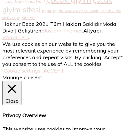
Kumaş
Üç İplik Kumaş Nedir?
giyim sitesi
üçiplik
üç iplik kumaş nelerde kullanılır
üç iplik kumaş
özellikleri
üçiplik nedir
Haknur Bebe 2021 Tüm Hakları Saklıdır.
Moda
Diva | Geliştiren
Blossom Themes
.Altyapı
WordPress
.
We use cookies on our website to give you the
most relevant experience by remembering your
preferences and repeat visits. By clicking “Accept”,
you consent to the use of ALL the cookies.
Cookie settings
ACCEPT
Manage consent
Close
Privacy Overview
This website uses cookies to improve your