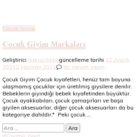
Çocuk Giyim
Çocuk Giyim Markaları
Geliştirici
haknurbebe
güncelleme tarihi
22 Aralık
Çocuk
2021
2 Haziran 2021
bir yorum yapın
Giyim
Çocuk Giyim Çocuk kıyafetleri, henüz tam boyuna
Markaları
ulaşmamış çocuklar için üretilmiş giysilere denilir.
için
Bebeklerin giyindiği bebek kıyafetinden büyüktür.
Çocuk ayakkabıları, çocuk çamaşırları ve başa
giyilen aksesuarlar, diğer çocuk aksesuarları da bu
kategoriye dahildir.* Peki çocuk …
Arama:
@Twitter Feed