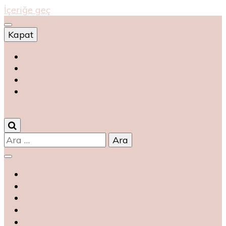
İçeriğe geç
Kapat
Shop
магазин
magasin
متجر
0
Arama: