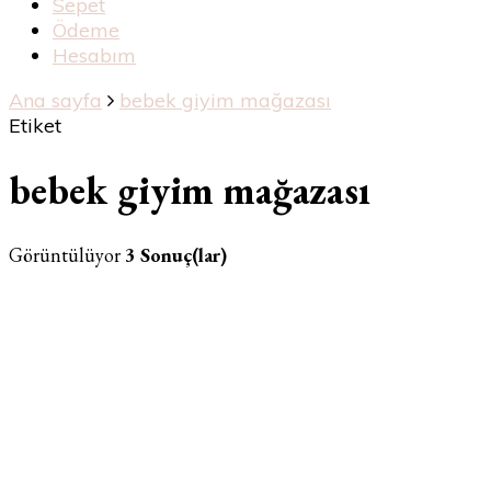
Sepet
Ödeme
Hesabım
Ana sayfa
bebek giyim mağazası
Etiket
bebek giyim mağazası
Görüntülüyor
3 Sonuç(lar)