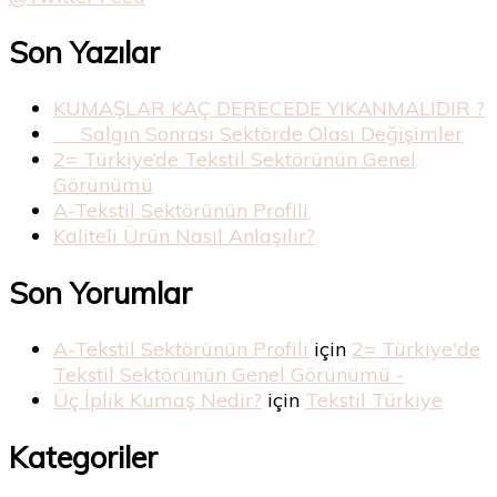
Son Yazılar
KUMAŞLAR KAÇ DERECEDE YIKANMALIDIR ?
Salgın Sonrası Sektörde Olası Değişimler
2= Türkiye’de Tekstil Sektörünün Genel
Görünümü
A-Tekstil Sektörünün Profili
Kaliteli Ürün Nasıl Anlaşılır?
Son Yorumlar
A-Tekstil Sektörünün Profili
için
2= Türkiye'de
Tekstil Sektörünün Genel Görünümü -
Üç İplik Kumaş Nedir?
için
Tekstil Türkiye
Kategoriler