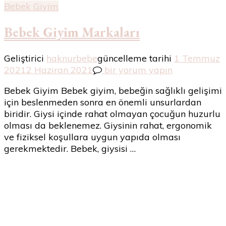
Bebek Giyim
Bebek Giyim Markaları
Geliştirici
haknurbebe
güncelleme tarihi
1 Temmuz
Bebek
2021
2 Haziran 2021
bir yorum yapın
Giyim
Bebek Giyim Bebek giyim, bebeğin sağlıklı gelişimi
Markaları
için beslenmeden sonra en önemli unsurlardan
için
biridir. Giysi içinde rahat olmayan çocuğun huzurlu
olması da beklenemez. Giysinin rahat, ergonomik
ve fiziksel koşullara uygun yapıda olması
gerekmektedir. Bebek, giysisi …