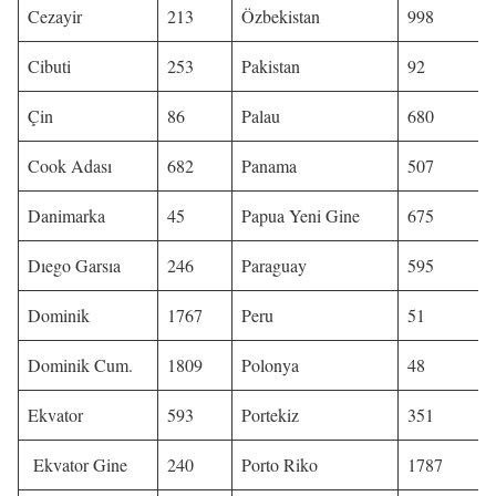
Cezayir
213
Özbekistan
998
Cibuti
253
Pakistan
92
Çin
86
Palau
680
Cook Adası
682
Panama
507
Danimarka
45
Papua Yeni Gine
675
Dıego Garsıa
246
Paraguay
595
Dominik
1767
Peru
51
Dominik Cum.
1809
Polonya
48
Ekvator
593
Portekiz
351
Ekvator Gine
240
Porto Riko
1787