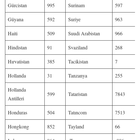
Gürcistan
995
Surinam
597
Güyana
592
Suriye
963
Haiti
509
Suudi Arabistan
966
Hindistan
91
Svaziland
268
Hırvatistan
385
Tacikistan
7
Hollanda
31
Tanzanya
255
Hollanda
599
Tataristan
7843
Antilleri
Honduras
504
Tatıncom
7513
Hongkong
852
Tayland
66