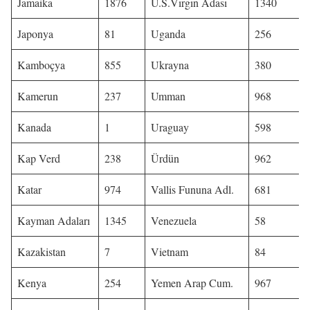
Jamaika
1876
U.S.Vırgın Adası
1340
Japonya
81
Uganda
256
Kamboçya
855
Ukrayna
380
Kamerun
237
Umman
968
Kanada
1
Uraguay
598
Kap Verd
238
Ürdün
962
Katar
974
Vallis Fununa Adl.
681
Kayman Adaları
1345
Venezuela
58
Kazakistan
7
Vietnam
84
Kenya
254
Yemen Arap Cum.
967