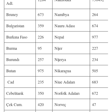
Adl.
Bruney
673
Namibya
264
Bulgaristan
359
Nauru Adası
674
Burkına Faso
226
Nepal
977
Burma
95
Nijer
227
Burundı
257
Nijerya
234
Butan
975
Nikaragua
505
Cad
235
Niue Adaları
683
Cebelitarık
350
Norfolk Adaları
672
Çek Cum.
420
Norveç
47