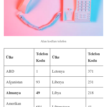
Alan kodları telefon
Telefon
Telefon
Ülke
Ülke
Kodu
Kodu
ABD
1
Letonya
371
Afganistan
93
Liberya
231
Almanya
49
Libya
218
Amerikan
684
Lihtenstayn
41