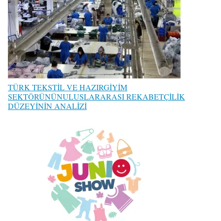
TÜRK TEKSTİL VE HAZIRGİYİM
SEKTÖRÜNÜNULUSLARARASI REKABETÇİLİK
DÜZEYİNİN ANALİZİ