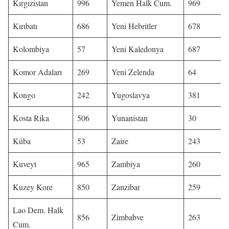
Kırgızistan
996
Yemen Halk Cum.
969
Kırıbatı
686
Yeni Hebritler
678
Kolombiya
57
Yeni Kaledonya
687
Komor Adaları
269
Yeni Zelenda
64
Kongo
242
Yugoslavya
381
Kosta Rika
506
Yunanistan
30
Küba
53
Zaire
243
Kuveyt
965
Zambiya
260
Kuzey Kore
850
Zanzibar
259
Lao Dem. Halk
856
Zimbabve
263
Cum.