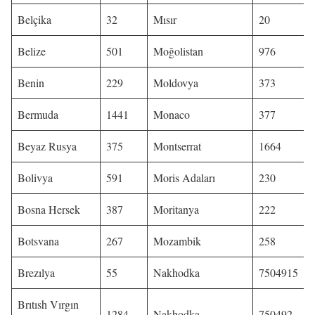
Belçika
32
Mısır
20
Belize
501
Moğolistan
976
Benin
229
Moldovya
373
Bermuda
1441
Monaco
377
Beyaz Rusya
375
Montserrat
1664
Bolivya
591
Moris Adaları
230
Bosna Hersek
387
Moritanya
222
Botsvana
267
Mozambik
258
Brezılya
55
Nakhodka
7504915
Brıtısh Vırgın
1284
Nakhodka
750492