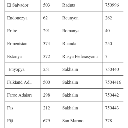
El Salvador
503
Radıus
750996
Endonezya
62
Reunyon
262
Erıtre
291
Romanya
40
Ermenistan
374
Ruanda
250
Estonya
372
Rusya Federasyonu
7
Etiyopya
251
Sakhalın
750440
Falkland Adl.
500
Sakhalın
7504416
Faroe Adaları
298
Sakhalın
750442
Fas
212
Sakhalın
750443
Fiji
679
San Marıno
378