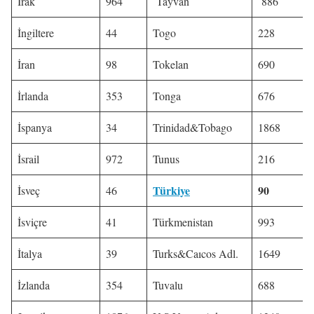
Irak
964
Tayvan
886
İngiltere
44
Togo
228
İran
98
Tokelan
690
İrlanda
353
Tonga
676
İspanya
34
Trinidad&Tobago
1868
İsrail
972
Tunus
216
Türkiye
90
İsveç
46
İsviçre
41
Türkmenistan
993
İtalya
39
Turks&Caıcos Adl.
1649
İzlanda
354
Tuvalu
688