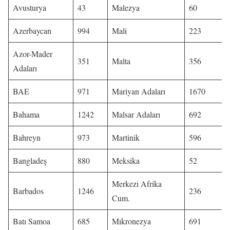
Avusturya
43
Malezya
60
Azerbaycan
994
Mali
223
Azor-Mader
351
Malta
356
Adaları
BAE
971
Mariyan Adaları
1670
Bahama
1242
Malsar Adaları
692
Bahreyn
973
Martinik
596
Bangladeş
880
Meksika
52
Merkezi Afrika
Barbados
1246
236
Cum.
Batı Samoa
685
Mıkronezya
691