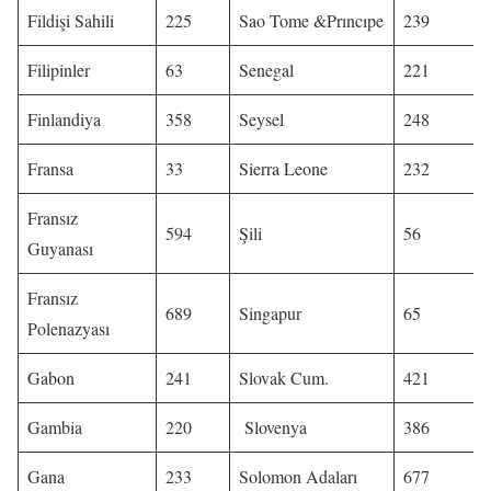
Fildişi Sahili
225
Sao Tome &Prıncıpe
239
Filipinler
63
Senegal
221
Finlandiya
358
Seysel
248
Fransa
33
Sierra Leone
232
Fransız
594
Şili
56
Guyanası
Fransız
689
Singapur
65
Polenazyası
Gabon
241
Slovak Cum.
421
Gambia
220
Slovenya
386
Gana
233
Solomon Adaları
677