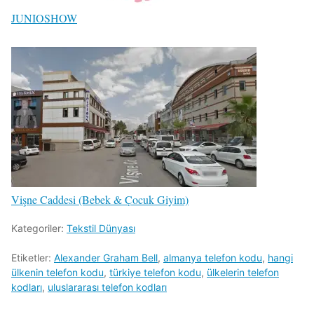
JUNIOSHOW
Vişne Caddesi (Bebek & Çocuk Giyim)
Kategoriler:
Tekstil Dünyası
Etiketler:
Alexander Graham Bell
,
almanya telefon kodu
,
hangi
ülkenin telefon kodu
,
türkiye telefon kodu
,
ülkelerin telefon
kodları
,
uluslararası telefon kodları