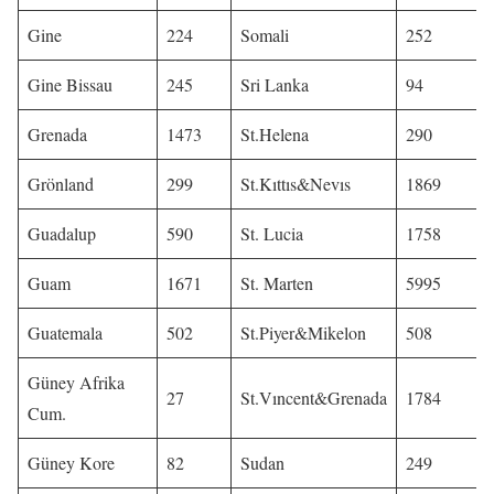
Gine
224
Somali
252
Gine Bissau
245
Sri Lanka
94
Grenada
1473
St.Helena
290
Grönland
299
St.Kıttıs&Nevıs
1869
Guadalup
590
St. Lucia
1758
Guam
1671
St. Marten
5995
Guatemala
502
St.Piyer&Mikelon
508
Güney Afrika
27
St.Vıncent&Grenada
1784
Cum.
Güney Kore
82
Sudan
249