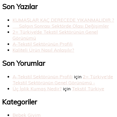
Son Yazılar
KUMAŞLAR KAÇ DERECEDE YIKANMALIDIR ?
Salgın Sonrası Sektörde Olası Değişimler
2= Türkiye’de Tekstil Sektörünün Genel
Görünümü
A-Tekstil Sektörünün Profili
Kaliteli Ürün Nasıl Anlaşılır?
Son Yorumlar
A-Tekstil Sektörünün Profili
için
2= Türkiye'de
Tekstil Sektörünün Genel Görünümü -
Üç İplik Kumaş Nedir?
için
Tekstil Türkiye
Kategoriler
Bebek Giyim