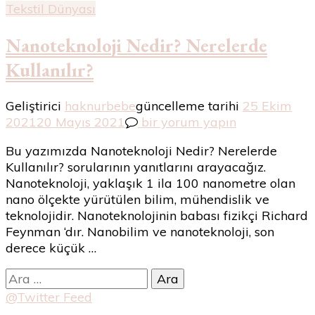
Tekstil Dünyası
Nanoteknoloji Nedir? Nerelerde
Kullanılır?
Geliştirici
haknurbebe
güncelleme tarihi
25 Ekim
Nanoteknoloji
2021
20 Mayıs 2021
bir yorum yapın
Nedir?
Bu yazımızda Nanoteknoloji Nedir? Nerelerde
Nerelerde
Kullanılır? sorularının yanıtlarını arayacağız.
Kullanılır?
Nanoteknoloji, yaklaşık 1 ila 100 nanometre olan
için
nano ölçekte yürütülen bilim, mühendislik ve
teknolojidir. Nanoteknolojinin babası fizikçi Richard
Feynman ‘dır. Nanobilim ve nanoteknoloji, son
derece küçük …
Arama:
@Twitter Feed