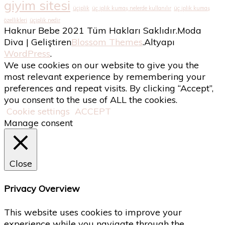
giyim sitesi
üçiplik
üç iplik kumaş nelerde kullanılır
üç iplik kumaş
özellikleri
üçiplik nedir
Haknur Bebe 2021 Tüm Hakları Saklıdır.
Moda
Diva | Geliştiren
Blossom Themes
.Altyapı
WordPress
.
We use cookies on our website to give you the
most relevant experience by remembering your
preferences and repeat visits. By clicking “Accept”,
you consent to the use of ALL the cookies.
Cookie settings
ACCEPT
Manage consent
Close
Privacy Overview
This website uses cookies to improve your
experience while you navigate through the