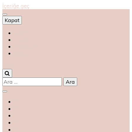
İçeriğe geç
Kapat
Shop
магазин
magasin
متجر
0
Arama: