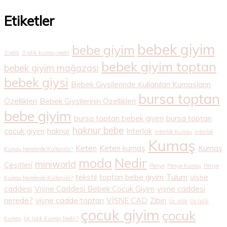
Etiketler
bebek giyim
bebe giyim
3 iplik
3 iplik kumaş nedir
bebek giyim toptan
bebek giyim mağazası
bebek giysi
Bebek Giysilerinde Kullanılan Kumaşların
bursa toptan
Özellikleri
Bebek Giysilerinin Özellikleri
bebe giyim
bursa toptan bebek giyim
bursa toptan
haknur bebe
çocuk giyim
haknur
Interlok
Interlok Kumaş
Interlok
Kumaş
Keten
Keten kumaş
Kumaş
Kumaş Nerelerde Kullanılır?
Nedir
moda
miniworld
Çeşitleri
Penye
Penye Kumaş
Penye
tekstil
toptan bebe giyim
Tulum
vişne
Kumaş Nerelerde Kullanılır?
caddesi
Vişne Caddesi Bebek Çocuk Giyim
vişne caddesi
nerede?
vişne cadde toptan
VİŞNE CAD
Zıbın
Üç iplik
Üç İplik
çocuk giyim
çocuk
Kumaş
Üç İplik Kumaş Nedir?