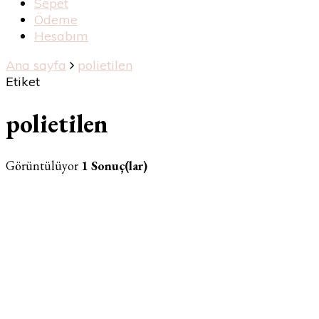
Sepet
Ödeme
Hesabım
Ana sayfa
polietilen
Etiket
polietilen
Görüntülüyor
1 Sonuç(lar)