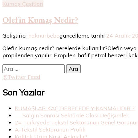
Kumaş Çeşitleri
Olefin Kumaş Nedir?
Geliştirici
haknurbebe
güncelleme tarihi
24 Aralık 2
Olefin kumaş nedir?, nerelerde kullanılır?Olefin veya 
propilenden yapılır. Propilen, hafif petrol benzeri k
Arama:
@Twitter Feed
Son Yazılar
KUMAŞLAR KAÇ DERECEDE YIKANMALIDIR ?
Salgın Sonrası Sektörde Olası Değişimler
2= Türkiye’de Tekstil Sektörünün Genel Görün
A-Tekstil Sektörünün Profili
Kaliteli Ürün Nasıl Anlaşılır?