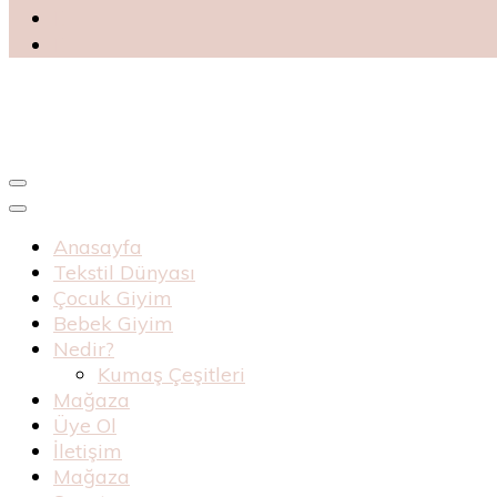
Blog
Haknur Bebe
Anasayfa
Tekstil Dünyası
Çocuk Giyim
Bebek Giyim
Nedir?
Kumaş Çeşitleri
Mağaza
Üye Ol
İletişim
Mağaza