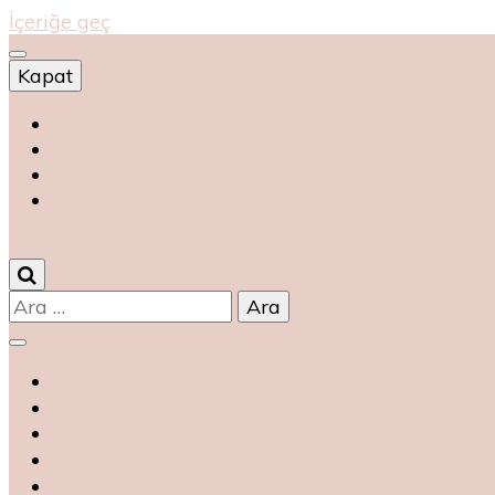
İçeriğe geç
Kapat
Shop
магазин
magasin
متجر
0
Arama: