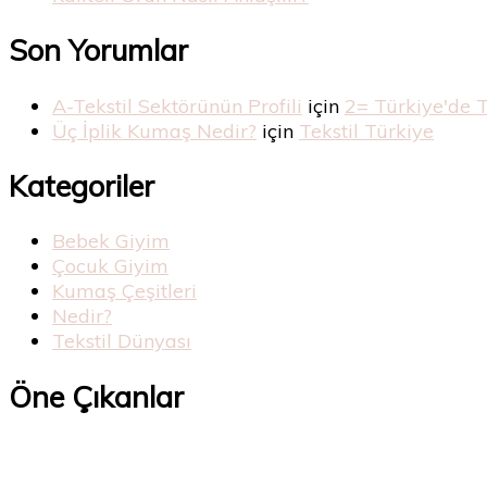
Son Yorumlar
A-Tekstil Sektörünün Profili
için
2= Türkiye'de 
Üç İplik Kumaş Nedir?
için
Tekstil Türkiye
Kategoriler
Bebek Giyim
Çocuk Giyim
Kumaş Çeşitleri
Nedir?
Tekstil Dünyası
Öne Çıkanlar