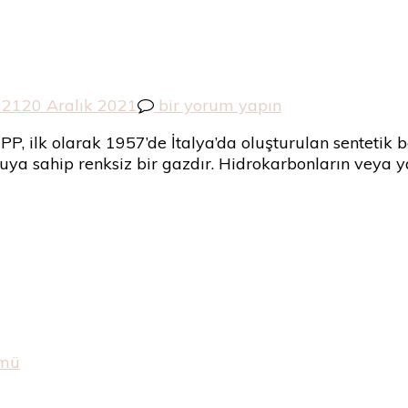
Olefin
021
20 Aralık 2021
bir yorum yapın
Kumaş
PP, ilk olarak 1957’de İtalya’da oluşturulan sentetik b
Nedir?
okuya sahip renksiz bir gazdır. Hidrokarbonların veya 
için
ümü