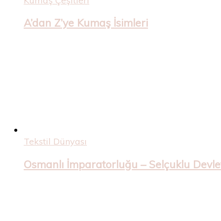
Kumaş Çeşitleri
A’dan Z’ye Kumaş İsimleri
Tekstil Dünyası
Osmanlı İmparatorluğu – Selçuklu Devleti