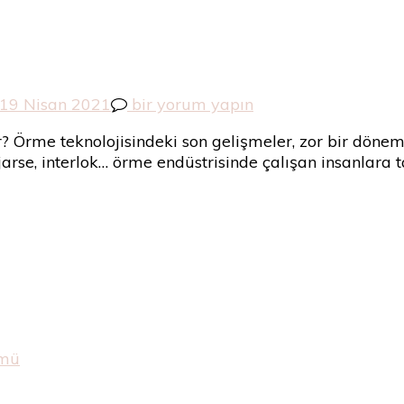
Örme
21
9 Nisan 2021
bir yorum yapın
Teknolojisinde
Örme teknolojisindeki son gelişmeler, zor bir dönemd
Son
el, jarse, interlok… örme endüstrisinde çalışan insanlar
Gelişmeler
için
ümü