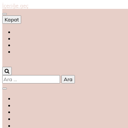
İçeriğe geç
Kapat
Shop
магазин
magasin
متجر
0
Arama: