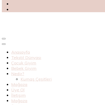
Blog
Haknur Bebe
Anasayfa
Tekstil Dünyası
Çocuk Giyim
Bebek Giyim
Nedir?
Kumaş Çeşitleri
Mağaza
Üye Ol
İletişim
Mağaza