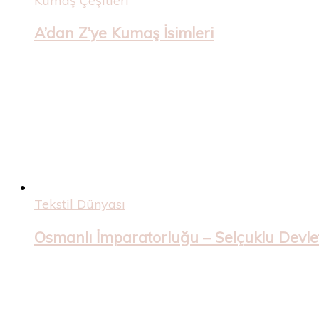
Kumaş Çeşitleri
A’dan Z’ye Kumaş İsimleri
Tekstil Dünyası
Osmanlı İmparatorluğu – Selçuklu Devleti