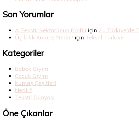
Son Yorumlar
A-Tekstil Sektörünün Profili
için
2= Türkiye'de 
Üç İplik Kumaş Nedir?
için
Tekstil Türkiye
Kategoriler
Bebek Giyim
Çocuk Giyim
Kumaş Çeşitleri
Nedir?
Tekstil Dünyası
Öne Çıkanlar