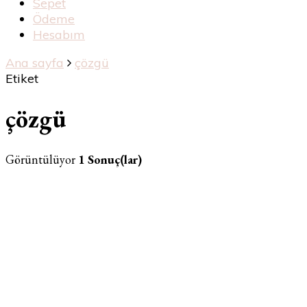
Sepet
Ödeme
Hesabım
Ana sayfa
çözgü
Etiket
çözgü
Görüntülüyor
1 Sonuç(lar)