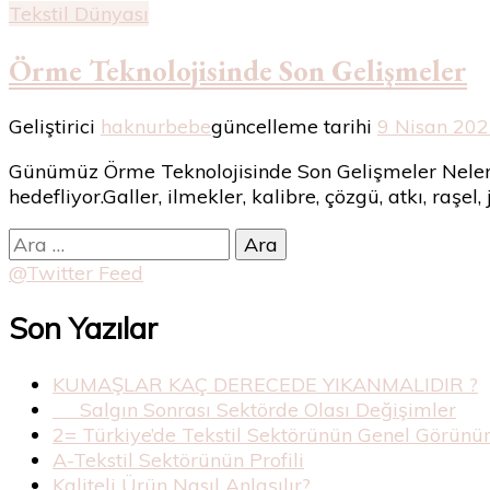
Tekstil Dünyası
Örme Teknolojisinde Son Gelişmeler
Geliştirici
haknurbebe
güncelleme tarihi
9 Nisan 20
Günümüz Örme Teknolojisinde Son Gelişmeler Neler? 
hedefliyor.Galler, ilmekler, kalibre, çözgü, atkı, raş
Arama:
@Twitter Feed
Son Yazılar
KUMAŞLAR KAÇ DERECEDE YIKANMALIDIR ?
Salgın Sonrası Sektörde Olası Değişimler
2= Türkiye’de Tekstil Sektörünün Genel Görün
A-Tekstil Sektörünün Profili
Kaliteli Ürün Nasıl Anlaşılır?