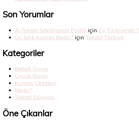
Son Yorumlar
A-Tekstil Sektörünün Profili
için
2= Türkiye'de 
Üç İplik Kumaş Nedir?
için
Tekstil Türkiye
Kategoriler
Bebek Giyim
Çocuk Giyim
Kumaş Çeşitleri
Nedir?
Tekstil Dünyası
Öne Çıkanlar