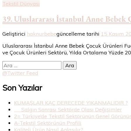
Tekstil Dünyası
39. Uluslararası İstanbul Anne Bebe
Geliştirici
haknurbebe
güncelleme tarihi
15 Kasım 2
Uluslararası İstanbul Anne Bebek Çocuk Ürünleri Fu
ve Çocuk Ürünleri Sektörü, Yılda Ortalama Yüzde 20
Arama:
@Twitter Feed
Son Yazılar
KUMAŞLAR KAÇ DERECEDE YIKANMALIDIR ?
Salgın Sonrası Sektörde Olası Değişimler
2= Türkiye’de Tekstil Sektörünün Genel Görün
A-Tekstil Sektörünün Profili
Kaliteli Ürün Nasıl Anlaşılır?