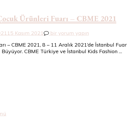
k Çocuk Ürünleri Fuarı – CBME 2021
39.
021
15 Kasım 2021
bir yorum yapın
Uluslararası
arı – CBME 2021, 8 – 11 Aralık 2021’de İstanbul Fuar
İstanbul
 Büyüyor. CBME Türkiye ve İstanbul Kids Fashion …
Anne
Bebek
Çocuk
Ürünleri
Fuarı
–
CBME
2021
için
ümü