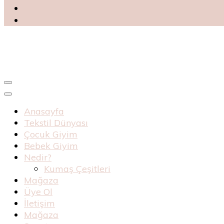
Blog
Haknur Bebe
Anasayfa
Tekstil Dünyası
Çocuk Giyim
Bebek Giyim
Nedir?
Kumaş Çeşitleri
Mağaza
Üye Ol
İletişim
Mağaza