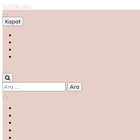
İçeriğe geç
Kapat
Shop
магазин
magasin
متجر
0
Arama: