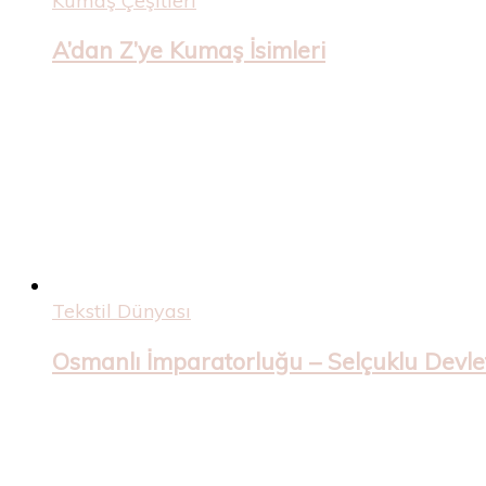
Kumaş Çeşitleri
A’dan Z’ye Kumaş İsimleri
Tekstil Dünyası
Osmanlı İmparatorluğu – Selçuklu Devleti