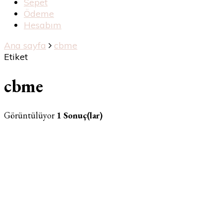
Sepet
Ödeme
Hesabım
Ana sayfa
cbme
Etiket
cbme
Görüntülüyor
1 Sonuç(lar)