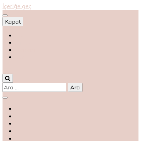
İçeriğe geç
Kapat
Shop
магазин
magasin
متجر
0
Arama: