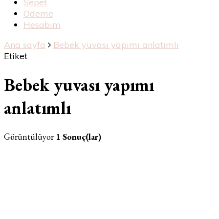
Sepet
Ödeme
Hesabım
Ana sayfa
Bebek yuvası yapımı anlatımlı
Etiket
Bebek yuvası yapımı
anlatımlı
Görüntülüyor
1 Sonuç(lar)