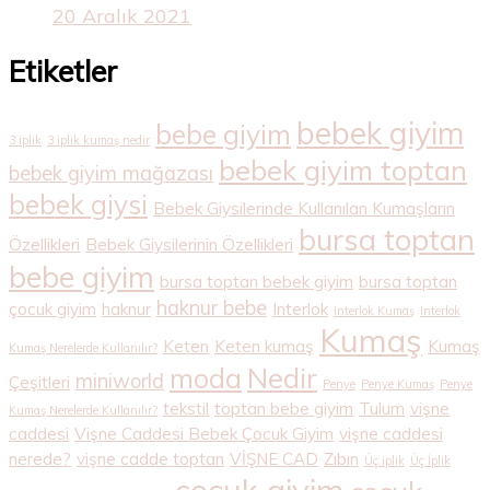
20 Aralık 2021
Etiketler
bebek giyim
bebe giyim
3 iplik
3 iplik kumaş nedir
bebek giyim toptan
bebek giyim mağazası
bebek giysi
Bebek Giysilerinde Kullanılan Kumaşların
bursa toptan
Özellikleri
Bebek Giysilerinin Özellikleri
bebe giyim
bursa toptan bebek giyim
bursa toptan
haknur bebe
çocuk giyim
haknur
Interlok
Interlok Kumaş
Interlok
Kumaş
Keten
Keten kumaş
Kumaş
Kumaş Nerelerde Kullanılır?
Nedir
moda
miniworld
Çeşitleri
Penye
Penye Kumaş
Penye
tekstil
toptan bebe giyim
Tulum
vişne
Kumaş Nerelerde Kullanılır?
caddesi
Vişne Caddesi Bebek Çocuk Giyim
vişne caddesi
nerede?
vişne cadde toptan
VİŞNE CAD
Zıbın
Üç iplik
Üç İplik