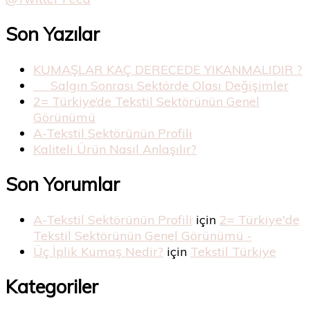
Son Yazılar
KUMAŞLAR KAÇ DERECEDE YIKANMALIDIR ?
Salgın Sonrası Sektörde Olası Değişimler
2= Türkiye’de Tekstil Sektörünün Genel
Görünümü
A-Tekstil Sektörünün Profili
Kaliteli Ürün Nasıl Anlaşılır?
Son Yorumlar
A-Tekstil Sektörünün Profili
için
2= Türkiye'de
Tekstil Sektörünün Genel Görünümü -
Üç İplik Kumaş Nedir?
için
Tekstil Türkiye
Kategoriler