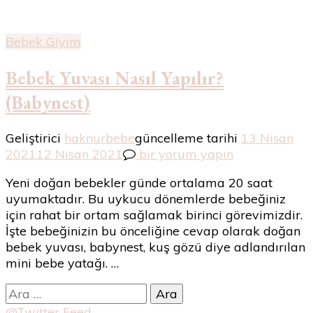
Bebek Giyim
Bebek Yuvası Nasıl Yapılır?
(Babynest)
Geliştirici
haknurbebe
güncelleme tarihi
13 Nisan
Bebek
2021
12 Nisan 2021
bir yorum yapın
Yuvası
Yeni doğan bebekler günde ortalama 20 saat
Nasıl
uyumaktadır. Bu uykucu dönemlerde bebeğiniz
Yapılır?
için rahat bir ortam sağlamak birinci görevimizdir.
(Babynest)
İşte bebeğinizin bu önceliğine cevap olarak doğan
için
bebek yuvası, babynest, kuş gözü diye adlandırılan
mini bebe yatağı. …
Arama:
@Twitter Feed