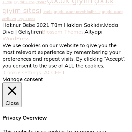
çocuk giyim
çocuk
Kumaş
Üç İplik Kumaş Nedir?
giyim sitesi
üçiplik
üç iplik kumaş nelerde kullanılır
üç iplik kumaş
özellikleri
üçiplik nedir
Haknur Bebe 2021 Tüm Hakları Saklıdır.
Moda
Diva | Geliştiren
Blossom Themes
.Altyapı
WordPress
.
We use cookies on our website to give you the
most relevant experience by remembering your
preferences and repeat visits. By clicking “Accept”,
you consent to the use of ALL the cookies.
Cookie settings
ACCEPT
Manage consent
Close
Privacy Overview
This website uses cookies to improve your