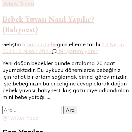
Bebek Giyim
Bebek Yuvası Nasıl Yapılır?
(Babynest)
Geliştirici
haknurbebe
güncelleme tarihi
13 Nisan
Bebek
2021
12 Nisan 2021
bir yorum yapın
Yuvası
Yeni doğan bebekler günde ortalama 20 saat
Nasıl
uyumaktadır. Bu uykucu dönemlerde bebeğiniz
Yapılır?
için rahat bir ortam sağlamak birinci görevimizdir.
(Babynest)
İşte bebeğinizin bu önceliğine cevap olarak doğan
için
bebek yuvası, babynest, kuş gözü diye adlandırılan
mini bebe yatağı. …
Arama:
@Twitter Feed