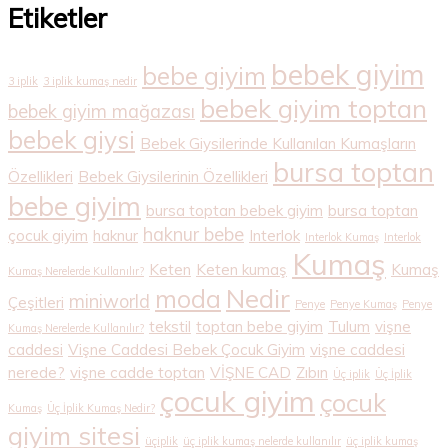
Etiketler
bebek giyim
bebe giyim
3 iplik
3 iplik kumaş nedir
bebek giyim toptan
bebek giyim mağazası
bebek giysi
Bebek Giysilerinde Kullanılan Kumaşların
bursa toptan
Özellikleri
Bebek Giysilerinin Özellikleri
bebe giyim
bursa toptan bebek giyim
bursa toptan
haknur bebe
çocuk giyim
haknur
Interlok
Interlok Kumaş
Interlok
Kumaş
Keten
Keten kumaş
Kumaş
Kumaş Nerelerde Kullanılır?
Nedir
moda
miniworld
Çeşitleri
Penye
Penye Kumaş
Penye
tekstil
toptan bebe giyim
Tulum
vişne
Kumaş Nerelerde Kullanılır?
caddesi
Vişne Caddesi Bebek Çocuk Giyim
vişne caddesi
nerede?
vişne cadde toptan
VİŞNE CAD
Zıbın
Üç iplik
Üç İplik
çocuk giyim
çocuk
Kumaş
Üç İplik Kumaş Nedir?
giyim sitesi
üçiplik
üç iplik kumaş nelerde kullanılır
üç iplik kumaş