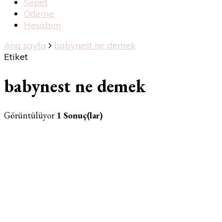
Sepet
Ödeme
Hesabım
Ana sayfa
babynest ne demek
Etiket
babynest ne demek
Görüntülüyor
1 Sonuç(lar)