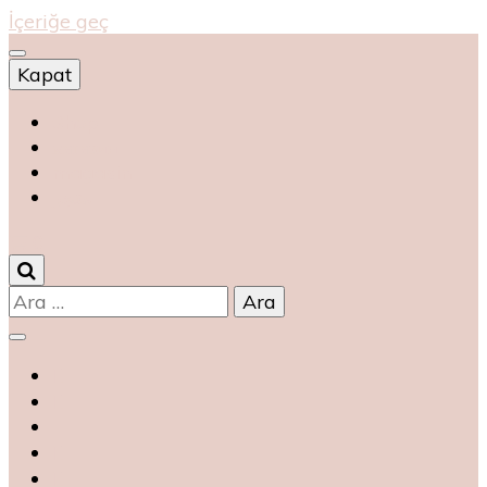
İçeriğe geç
Kapat
Shop
магазин
magasin
متجر
0
Arama: