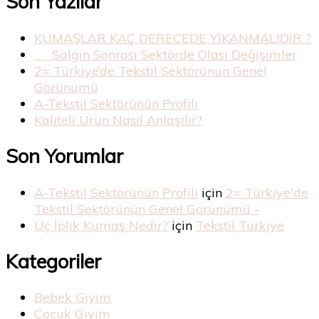
Son Yazılar
KUMAŞLAR KAÇ DERECEDE YIKANMALIDIR ?
Salgın Sonrası Sektörde Olası Değişimler
2= Türkiye’de Tekstil Sektörünün Genel
Görünümü
A-Tekstil Sektörünün Profili
Kaliteli Ürün Nasıl Anlaşılır?
Son Yorumlar
A-Tekstil Sektörünün Profili
için
2= Türkiye'de
Tekstil Sektörünün Genel Görünümü -
Üç İplik Kumaş Nedir?
için
Tekstil Türkiye
Kategoriler
Bebek Giyim
Çocuk Giyim