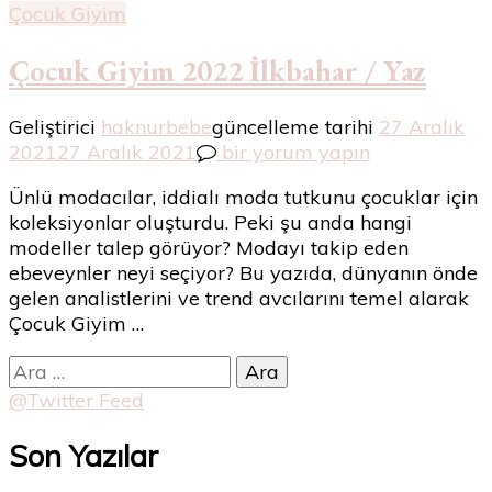
Çocuk Giyim
Çocuk Giyim 2022 İlkbahar / Yaz
Geliştirici
haknurbebe
güncelleme tarihi
27 Aralık
Çocuk
2021
27 Aralık 2021
bir yorum yapın
Giyim
Ünlü modacılar, iddialı moda tutkunu çocuklar için
2022
koleksiyonlar oluşturdu. Peki şu anda hangi
İlkbahar
modeller talep görüyor? Modayı takip eden
/
ebeveynler neyi seçiyor? Bu yazıda, dünyanın önde
Yaz
gelen analistlerini ve trend avcılarını temel alarak
için
Çocuk Giyim …
Arama:
@Twitter Feed
Son Yazılar