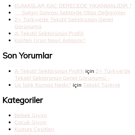
KUMAŞLAR KAÇ DERECEDE YIKANMALIDIR ?
Salgın Sonrası Sektörde Olası Değişimler
2= Türkiye’de Tekstil Sektörünün Genel
Görünümü
A-Tekstil Sektörünün Profili
Kaliteli Ürün Nasıl Anlaşılır?
Son Yorumlar
A-Tekstil Sektörünün Profili
için
2= Türkiye'de
Tekstil Sektörünün Genel Görünümü -
Üç İplik Kumaş Nedir?
için
Tekstil Türkiye
Kategoriler
Bebek Giyim
Çocuk Giyim
Kumaş Çeşitleri