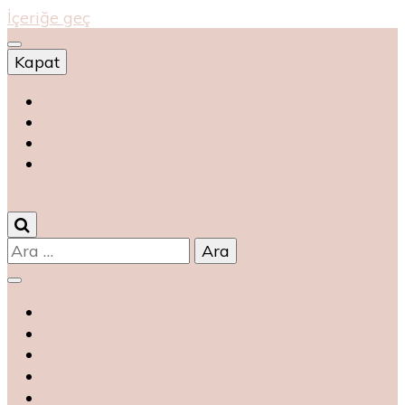
İçeriğe geç
Kapat
Shop
магазин
magasin
متجر
0
Arama: