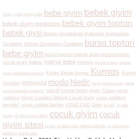
bebek giyim
bebe giyim
3 iplik
3 iplik kumaş nedir
bebek giyim toptan
bebek giyim mağazası
bebek giysi
Bebek Giysilerinde Kullanılan Kumaşların
bursa toptan
Özellikleri
Bebek Giysilerinin Özellikleri
bebe giyim
bursa toptan bebek giyim
bursa toptan
haknur bebe
çocuk giyim
haknur
Interlok
Interlok Kumaş
Interlok
Kumaş
Keten
Keten kumaş
Kumaş
Kumaş Nerelerde Kullanılır?
Nedir
moda
miniworld
Çeşitleri
Penye
Penye Kumaş
Penye
tekstil
toptan bebe giyim
Tulum
vişne
Kumaş Nerelerde Kullanılır?
caddesi
Vişne Caddesi Bebek Çocuk Giyim
vişne caddesi
nerede?
vişne cadde toptan
VİŞNE CAD
Zıbın
Üç iplik
Üç İplik
çocuk giyim
çocuk
Kumaş
Üç İplik Kumaş Nedir?
giyim sitesi
üçiplik
üç iplik kumaş nelerde kullanılır
üç iplik kumaş
özellikleri
üçiplik nedir