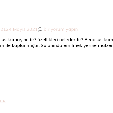
Pegasus
021
24 Mayıs 2021
bir yorum yapın
Kumaş
s kumaş nedir? özellikleri nelerlerdir? Pegasus kumaş
Nedir?
ilm ile kaplanmıştır. Su anında emilmek yerine malze
için
ümü