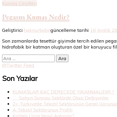
Kumaş Çeşitleri
Pegasus Kumaş Nedir?
Geliştirici
haknurbebe
güncelleme tarihi
16 Aralık 2
Son zamanlarda tesettür giyimde tercih edilen pegasu
hidrofobik bir katman oluşturan özel bir koruyucu f
Arama:
@Twitter Feed
Son Yazılar
KUMAŞLAR KAÇ DERECEDE YIKANMALIDIR ?
Salgın Sonrası Sektörde Olası Değişimler
2= Türkiye’de Tekstil Sektörünün Genel Görün
A-Tekstil Sektörünün Profili
Kaliteli Ürün Nasıl Anlaşılır?