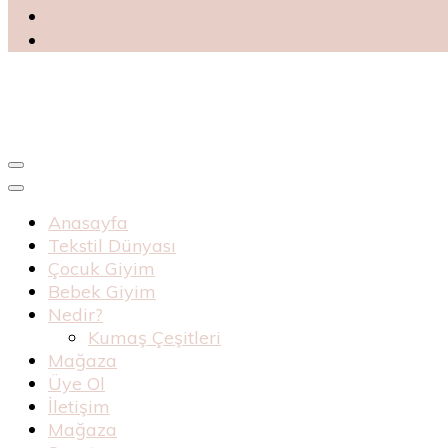
Blog
Haknur Bebe
Anasayfa
Tekstil Dünyası
Çocuk Giyim
Bebek Giyim
Nedir?
Kumaş Çeşitleri
Mağaza
Üye Ol
İletişim
Mağaza