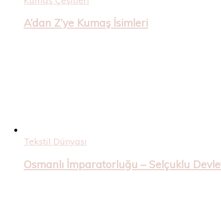
Kumaş Çeşitleri
A’dan Z’ye Kumaş İsimleri
Tekstil Dünyası
Osmanlı İmparatorluğu – Selçuklu Devleti