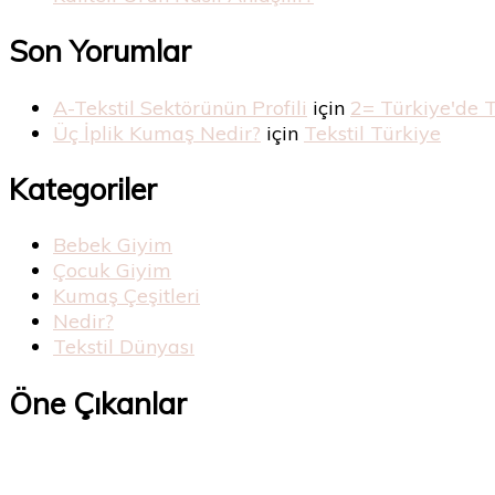
Son Yorumlar
A-Tekstil Sektörünün Profili
için
2= Türkiye'de 
Üç İplik Kumaş Nedir?
için
Tekstil Türkiye
Kategoriler
Bebek Giyim
Çocuk Giyim
Kumaş Çeşitleri
Nedir?
Tekstil Dünyası
Öne Çıkanlar