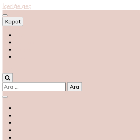
İçeriğe geç
Kapat
Shop
магазин
magasin
متجر
0
Arama: