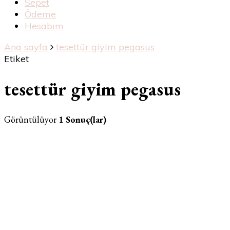
Sepet
Ödeme
Hesabım
Ana sayfa
tesettür giyim pegasus
Etiket
tesettür giyim pegasus
Görüntülüyor
1 Sonuç(lar)