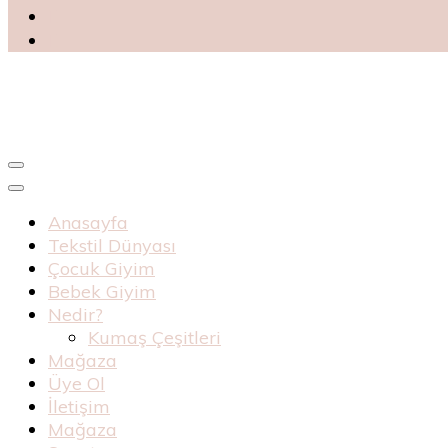
Blog
Haknur Bebe
Anasayfa
Tekstil Dünyası
Çocuk Giyim
Bebek Giyim
Nedir?
Kumaş Çeşitleri
Mağaza
Üye Ol
İletişim
Mağaza