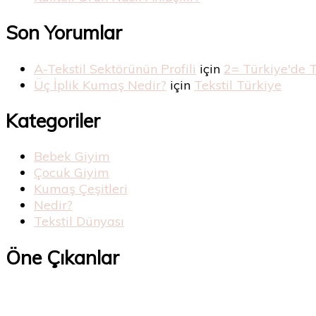
Son Yorumlar
A-Tekstil Sektörünün Profili
için
2= Türkiye'de 
Üç İplik Kumaş Nedir?
için
Tekstil Türkiye
Kategoriler
Bebek Giyim
Çocuk Giyim
Kumaş Çeşitleri
Nedir?
Tekstil Dünyası
Öne Çıkanlar