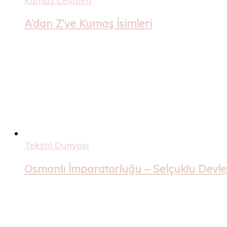
Kumaş Çeşitleri
A’dan Z’ye Kumaş İsimleri
Tekstil Dünyası
Osmanlı İmparatorluğu – Selçuklu Devleti