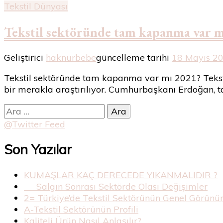
Tekstil Dünyası
Tekstil sektöründe tam kapanma var mı
Geliştirici
haknurbebe
güncelleme tarihi
18 Mayıs 2
Tekstil sektöründe tam kapanma var mı 2021? Teksti
bir merakla araştırılıyor. Cumhurbaşkanı Erdoğan, 
Arama:
@Twitter Feed
Son Yazılar
KUMAŞLAR KAÇ DERECEDE YIKANMALIDIR ?
Salgın Sonrası Sektörde Olası Değişimler
2= Türkiye’de Tekstil Sektörünün Genel Görün
A-Tekstil Sektörünün Profili
Kaliteli Ürün Nasıl Anlaşılır?