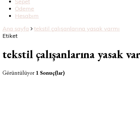
Sepet
Ödeme
Hesabım
Ana sayfa
tekstil çalışanlarına yasak varmı
Etiket
tekstil çalışanlarına yasak va
Görüntülüyor
1 Sonuç(lar)