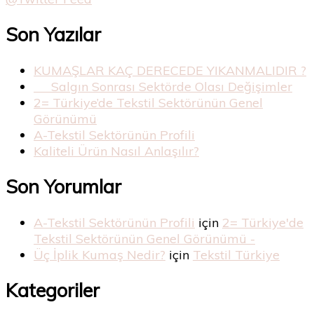
Son Yazılar
KUMAŞLAR KAÇ DERECEDE YIKANMALIDIR ?
Salgın Sonrası Sektörde Olası Değişimler
2= Türkiye’de Tekstil Sektörünün Genel
Görünümü
A-Tekstil Sektörünün Profili
Kaliteli Ürün Nasıl Anlaşılır?
Son Yorumlar
A-Tekstil Sektörünün Profili
için
2= Türkiye'de
Tekstil Sektörünün Genel Görünümü -
Üç İplik Kumaş Nedir?
için
Tekstil Türkiye
Kategoriler