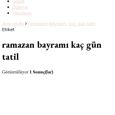
Sepet
Ödeme
Hesabım
Ana sayfa
ramazan bayramı kaç gün tatil
Etiket
ramazan bayramı kaç gün
tatil
Görüntülüyor
1 Sonuç(lar)