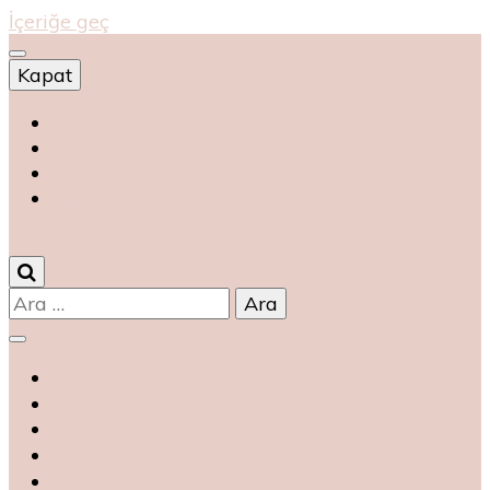
İçeriğe geç
Kapat
Shop
магазин
magasin
متجر
0
Arama: