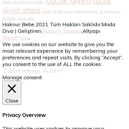
çocuk giyim
çocuk
Kumaş
Üç İplik Kumaş Nedir?
giyim sitesi
üçiplik
üç iplik kumaş nelerde kullanılır
üç iplik kumaş
özellikleri
üçiplik nedir
Haknur Bebe 2021 Tüm Hakları Saklıdır.
Moda
Diva | Geliştiren
Blossom Themes
.Altyapı
WordPress
.
We use cookies on our website to give you the
most relevant experience by remembering your
preferences and repeat visits. By clicking “Accept”,
you consent to the use of ALL the cookies.
Cookie settings
ACCEPT
Manage consent
Close
Privacy Overview
This website uses cookies to improve your