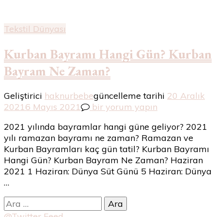
Tekstil Dünyası
Kurban Bayramı Hangi Gün? Kurban
Bayram Ne Zaman?
Geliştirici
haknurbebe
güncelleme tarihi
20 Aralık
Kurban
2021
6 Mayıs 2021
bir yorum yapın
Bayramı
2021 yılında bayramlar hangi güne geliyor? 2021
Hangi
yılı ramazan bayramı ne zaman? Ramazan ve
Gün?
Kurban Bayramları kaç gün tatil? Kurban Bayramı
Kurban
Hangi Gün? Kurban Bayram Ne Zaman? Haziran
Bayram
2021 1 Haziran: Dünya Süt Günü 5 Haziran: Dünya
Ne
…
Zaman?
için
Arama:
@Twitter Feed