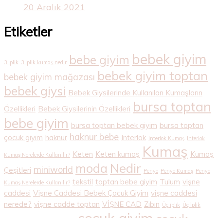
20 Aralık 2021
Etiketler
bebek giyim
bebe giyim
3 iplik
3 iplik kumaş nedir
bebek giyim toptan
bebek giyim mağazası
bebek giysi
Bebek Giysilerinde Kullanılan Kumaşların
bursa toptan
Özellikleri
Bebek Giysilerinin Özellikleri
bebe giyim
bursa toptan bebek giyim
bursa toptan
haknur bebe
çocuk giyim
haknur
Interlok
Interlok Kumaş
Interlok
Kumaş
Keten
Keten kumaş
Kumaş
Kumaş Nerelerde Kullanılır?
Nedir
moda
miniworld
Çeşitleri
Penye
Penye Kumaş
Penye
tekstil
toptan bebe giyim
Tulum
vişne
Kumaş Nerelerde Kullanılır?
caddesi
Vişne Caddesi Bebek Çocuk Giyim
vişne caddesi
nerede?
vişne cadde toptan
VİŞNE CAD
Zıbın
Üç iplik
Üç İplik