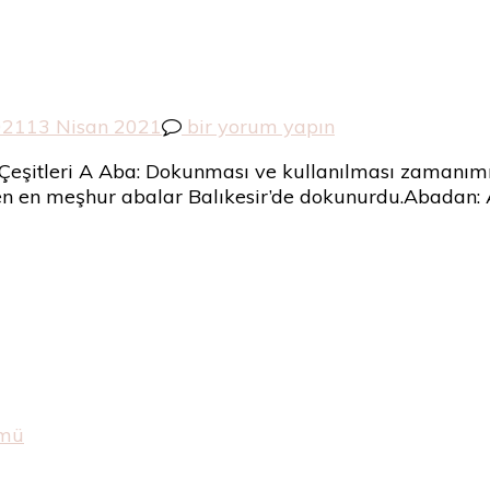
A’dan
021
13 Nisan 2021
bir yorum yapın
Z’ye
Çeşitleri A Aba: Dokunması ve kullanılması zamanımı
Kumaş
iden en meşhur abalar Balıkesir’de dokunurdu.Abadan:
İsimleri
için
ümü