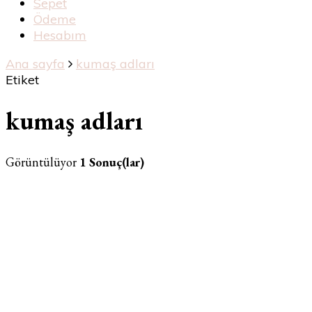
Sepet
Ödeme
Hesabım
Ana sayfa
kumaş adları
Etiket
kumaş adları
Görüntülüyor
1 Sonuç(lar)