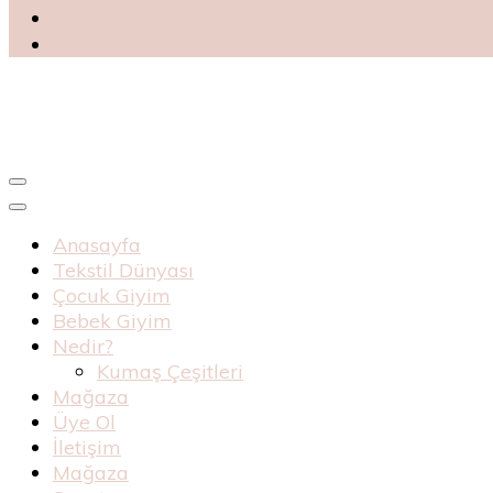
Blog
Haknur Bebe
Anasayfa
Tekstil Dünyası
Çocuk Giyim
Bebek Giyim
Nedir?
Kumaş Çeşitleri
Mağaza
Üye Ol
İletişim
Mağaza