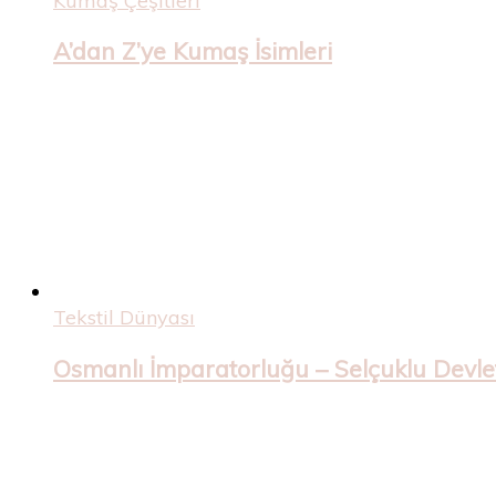
Kumaş Çeşitleri
A’dan Z’ye Kumaş İsimleri
Tekstil Dünyası
Osmanlı İmparatorluğu – Selçuklu Devleti