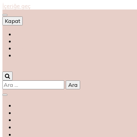
İçeriğe geç
Kapat
Shop
магазин
magasin
متجر
0
Arama: