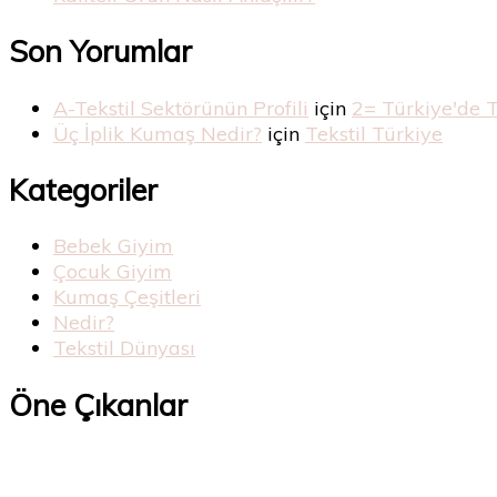
Son Yorumlar
A-Tekstil Sektörünün Profili
için
2= Türkiye'de 
Üç İplik Kumaş Nedir?
için
Tekstil Türkiye
Kategoriler
Bebek Giyim
Çocuk Giyim
Kumaş Çeşitleri
Nedir?
Tekstil Dünyası
Öne Çıkanlar