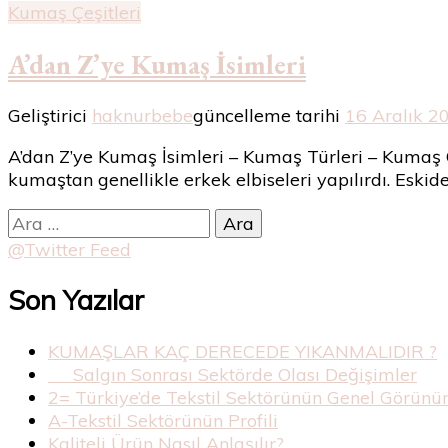
Kumaş Çeşitleri
A’dan Z’ye Kumaş İsimleri
Geliştirici
haknurbebe
güncelleme tarihi
16 Aralık 2
A’dan Z’ye Kumaş İsimleri – Kumaş Türleri – Kumaş 
kumaştan genellikle erkek elbiseleri yapılırdı. Esk
Arama:
@Twitter Feed
Son Yazılar
KUMAŞLAR KAÇ DERECEDE YIKANMALIDIR ?
Salgın Sonrası Sektörde Olası Değişimler
2= Türkiye’de Tekstil Sektörünün Genel Görün
A-Tekstil Sektörünün Profili
Kaliteli Ürün Nasıl Anlaşılır?