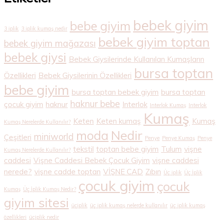
bebek giyim
bebe giyim
3 iplik
3 iplik kumaş nedir
bebek giyim toptan
bebek giyim mağazası
bebek giysi
Bebek Giysilerinde Kullanılan Kumaşların
bursa toptan
Özellikleri
Bebek Giysilerinin Özellikleri
bebe giyim
bursa toptan bebek giyim
bursa toptan
haknur bebe
çocuk giyim
haknur
Interlok
Interlok Kumaş
Interlok
Kumaş
Keten
Keten kumaş
Kumaş
Kumaş Nerelerde Kullanılır?
Nedir
moda
miniworld
Çeşitleri
Penye
Penye Kumaş
Penye
tekstil
toptan bebe giyim
Tulum
vişne
Kumaş Nerelerde Kullanılır?
caddesi
Vişne Caddesi Bebek Çocuk Giyim
vişne caddesi
nerede?
vişne cadde toptan
VİŞNE CAD
Zıbın
Üç iplik
Üç İplik
çocuk giyim
çocuk
Kumaş
Üç İplik Kumaş Nedir?
giyim sitesi
üçiplik
üç iplik kumaş nelerde kullanılır
üç iplik kumaş
özellikleri
üçiplik nedir