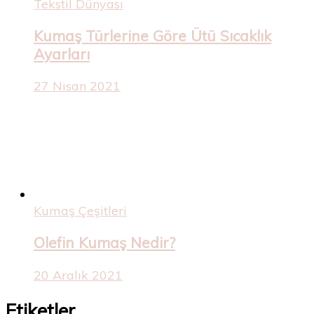
Tekstil Dünyası
Kumaş Türlerine Göre Ütü Sıcaklık
Ayarları
27 Nisan 2021
Kumaş Çeşitleri
Olefin Kumaş Nedir?
20 Aralık 2021
Etiketler