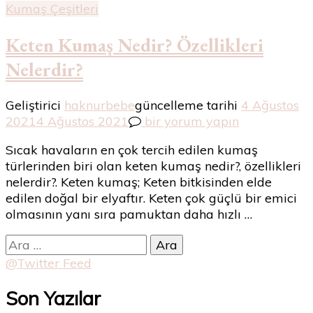
Kumaş Çeşitleri
Keten Kumaş Nedir? Özellikleri
Nelerdir?
Geliştirici
haknurbebe
güncelleme tarihi
4 Ağustos
Keten
2021
4 Ağustos 2021
bir yorum yapın
Kumaş
Sıcak havaların en çok tercih edilen kumaş
Nedir?
türlerinden biri olan keten kumaş nedir?, özellikleri
Özellikleri
nelerdir?. Keten kumaş; Keten bitkisinden elde
Nelerdir?
edilen doğal bir elyaftır. Keten çok güçlü bir emici
için
olmasının yanı sıra pamuktan daha hızlı …
Arama:
@Twitter Feed
Son Yazılar