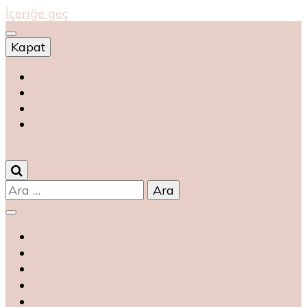
İçeriğe geç
Kapat
Shop
магазин
magasin
متجر
0
Arama: