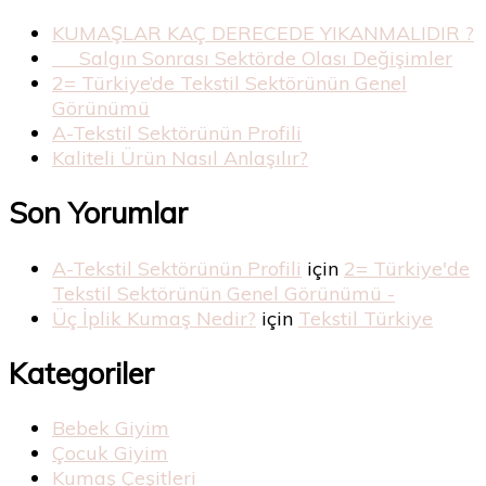
KUMAŞLAR KAÇ DERECEDE YIKANMALIDIR ?
Salgın Sonrası Sektörde Olası Değişimler
2= Türkiye’de Tekstil Sektörünün Genel
Görünümü
A-Tekstil Sektörünün Profili
Kaliteli Ürün Nasıl Anlaşılır?
Son Yorumlar
A-Tekstil Sektörünün Profili
için
2= Türkiye'de
Tekstil Sektörünün Genel Görünümü -
Üç İplik Kumaş Nedir?
için
Tekstil Türkiye
Kategoriler
Bebek Giyim
Çocuk Giyim
Kumaş Çeşitleri