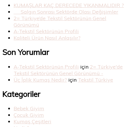
KUMAŞLAR KAÇ DERECEDE YIKANMALIDIR ?
Salgın Sonrası Sektörde Olası Değişimler
2= Türkiye’de Tekstil Sektörünün Genel
Görünümü
A-Tekstil Sektörünün Profili
Kaliteli Ürün Nasıl Anlaşılır?
Son Yorumlar
A-Tekstil Sektörünün Profili
için
2= Türkiye'de
Tekstil Sektörünün Genel Görünümü -
Üç İplik Kumaş Nedir?
için
Tekstil Türkiye
Kategoriler
Bebek Giyim
Çocuk Giyim
Kumaş Çeşitleri