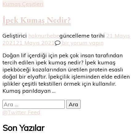
Kumaş Çeşitleri
İpek Kumaş Nedir?
Geliştirici
haknurbebe
güncelleme tarihi
21 Mayıs
İpek
2021
21 Mayıs 2021
bir yorum yapın
Kumaş
Doğan lif içerdiği için pek çok insan tarafından
Nedir?
tercih edilen ipek kumaş nedir? İpek kumaş
için
ipekböceği kozalarından üretilen protein esaslı
doğal bir elyaftır. İpekçilik işleminden elde edilen
iplikler çeşitli tekstilleri örmek için kullanılır.
Kumaş parıldayan …
Arama:
@Twitter Feed
Son Yazılar