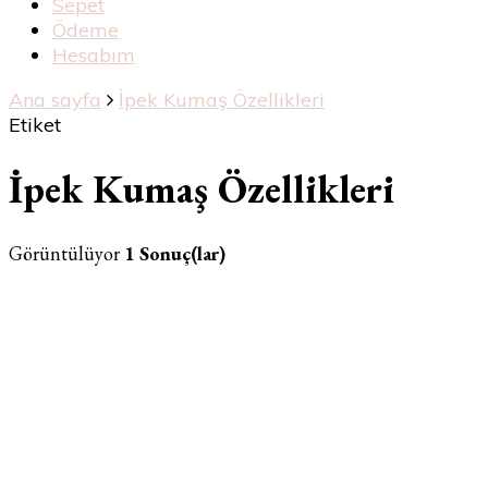
Sepet
Ödeme
Hesabım
Ana sayfa
İpek Kumaş Özellikleri
Etiket
İpek Kumaş Özellikleri
Görüntülüyor
1 Sonuç(lar)