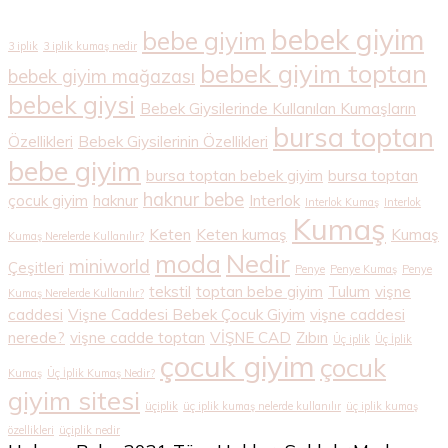
bebek giyim
bebe giyim
3 iplik
3 iplik kumaş nedir
bebek giyim toptan
bebek giyim mağazası
bebek giysi
Bebek Giysilerinde Kullanılan Kumaşların
bursa toptan
Özellikleri
Bebek Giysilerinin Özellikleri
bebe giyim
bursa toptan bebek giyim
bursa toptan
haknur bebe
çocuk giyim
haknur
Interlok
Interlok Kumaş
Interlok
Kumaş
Keten
Keten kumaş
Kumaş
Kumaş Nerelerde Kullanılır?
Nedir
moda
miniworld
Çeşitleri
Penye
Penye Kumaş
Penye
tekstil
toptan bebe giyim
Tulum
vişne
Kumaş Nerelerde Kullanılır?
caddesi
Vişne Caddesi Bebek Çocuk Giyim
vişne caddesi
nerede?
vişne cadde toptan
VİŞNE CAD
Zıbın
Üç iplik
Üç İplik
çocuk giyim
çocuk
Kumaş
Üç İplik Kumaş Nedir?
giyim sitesi
üçiplik
üç iplik kumaş nelerde kullanılır
üç iplik kumaş
özellikleri
üçiplik nedir