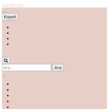
İçeriğe geç
Kapat
Shop
магазин
magasin
متجر
0
Arama: