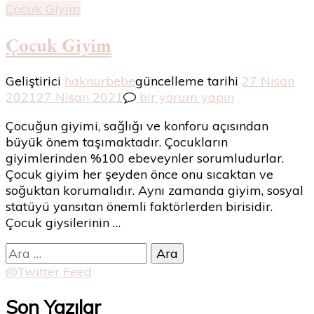
Çocuk Giyim
Çocuk Giyim
Geliştirici
haknurbebe
güncelleme tarihi
27 Nisan
Çocuk
2021
27 Nisan 2021
bir yorum yapın
Giyim
Çocuğun giyimi, sağlığı ve konforu açısından
için
büyük önem taşımaktadır. Çocukların
giyimlerinden %100 ebeveynler sorumludurlar.
Çocuk giyim her şeyden önce onu sıcaktan ve
soğuktan korumalıdır. Aynı zamanda giyim, sosyal
statüyü yansıtan önemli faktörlerden birisidir.
Çocuk giysilerinin …
Arama:
@Twitter Feed
Son Yazılar