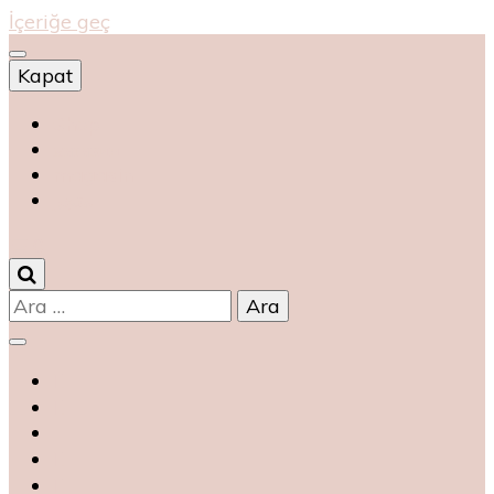
İçeriğe geç
Kapat
Shop
магазин
magasin
متجر
0
Arama: