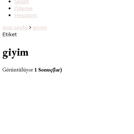
Sepet
Ödeme
Hesabım
Ana sayfa
giyim
Etiket
giyim
Görüntülüyor
1 Sonuç(lar)