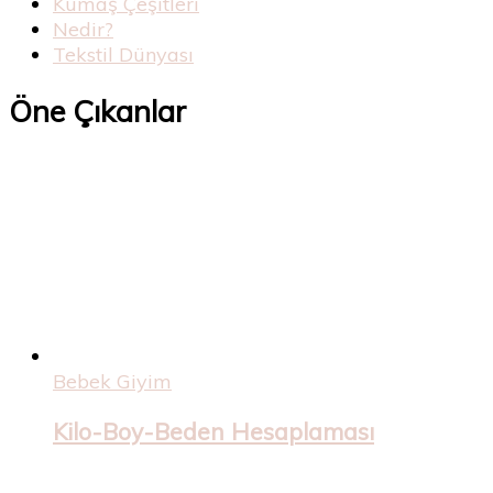
Kumaş Çeşitleri
Nedir?
Tekstil Dünyası
Öne Çıkanlar
Bebek Giyim
Kilo-Boy-Beden Hesaplaması