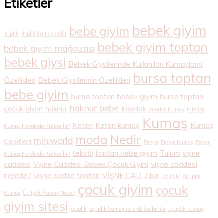
Etiketler
bebek giyim
bebe giyim
3 iplik
3 iplik kumaş nedir
bebek giyim toptan
bebek giyim mağazası
bebek giysi
Bebek Giysilerinde Kullanılan Kumaşların
bursa toptan
Özellikleri
Bebek Giysilerinin Özellikleri
bebe giyim
bursa toptan bebek giyim
bursa toptan
haknur bebe
çocuk giyim
haknur
Interlok
Interlok Kumaş
Interlok
Kumaş
Keten
Keten kumaş
Kumaş
Kumaş Nerelerde Kullanılır?
Nedir
moda
miniworld
Çeşitleri
Penye
Penye Kumaş
Penye
tekstil
toptan bebe giyim
Tulum
vişne
Kumaş Nerelerde Kullanılır?
caddesi
Vişne Caddesi Bebek Çocuk Giyim
vişne caddesi
nerede?
vişne cadde toptan
VİŞNE CAD
Zıbın
Üç iplik
Üç İplik
çocuk giyim
çocuk
Kumaş
Üç İplik Kumaş Nedir?
giyim sitesi
üçiplik
üç iplik kumaş nelerde kullanılır
üç iplik kumaş