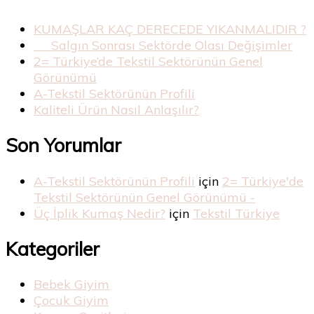
KUMAŞLAR KAÇ DERECEDE YIKANMALIDIR ?
Salgın Sonrası Sektörde Olası Değişimler
2= Türkiye’de Tekstil Sektörünün Genel
Görünümü
A-Tekstil Sektörünün Profili
Kaliteli Ürün Nasıl Anlaşılır?
Son Yorumlar
A-Tekstil Sektörünün Profili
için
2= Türkiye'de
Tekstil Sektörünün Genel Görünümü -
Üç İplik Kumaş Nedir?
için
Tekstil Türkiye
Kategoriler
Bebek Giyim
Çocuk Giyim