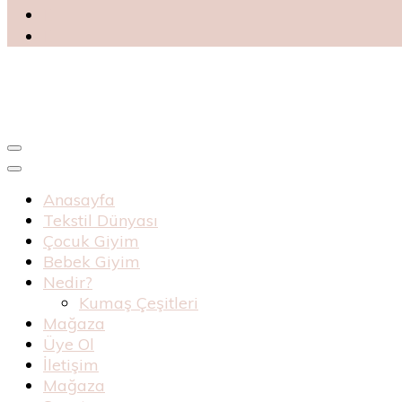
Blog
Haknur Bebe
Anasayfa
Tekstil Dünyası
Çocuk Giyim
Bebek Giyim
Nedir?
Kumaş Çeşitleri
Mağaza
Üye Ol
İletişim
Mağaza