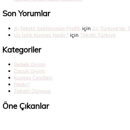
Son Yorumlar
A-Tekstil Sektörünün Profili
için
2= Türkiye'de 
Üç İplik Kumaş Nedir?
için
Tekstil Türkiye
Kategoriler
Bebek Giyim
Çocuk Giyim
Kumaş Çeşitleri
Nedir?
Tekstil Dünyası
Öne Çıkanlar