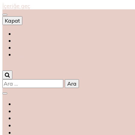
İçeriğe geç
Kapat
Shop
магазин
magasin
متجر
0
Arama: