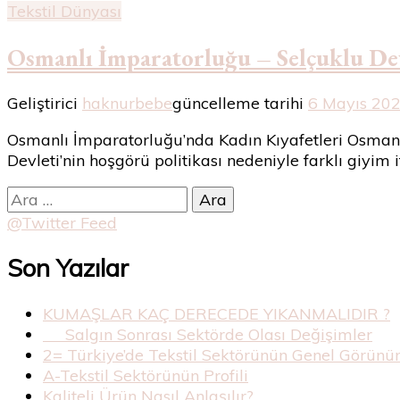
Tekstil Dünyası
Osmanlı İmparatorluğu – Selçuklu Dev
Geliştirici
haknurbebe
güncelleme tarihi
6 Mayıs 20
Osmanlı İmparatorluğu’nda Kadın Kıyafetleri Osmanl
Devleti’nin hoşgörü politikası nedeniyle farklı giyim 
Arama:
@Twitter Feed
Son Yazılar
KUMAŞLAR KAÇ DERECEDE YIKANMALIDIR ?
Salgın Sonrası Sektörde Olası Değişimler
2= Türkiye’de Tekstil Sektörünün Genel Görün
A-Tekstil Sektörünün Profili
Kaliteli Ürün Nasıl Anlaşılır?