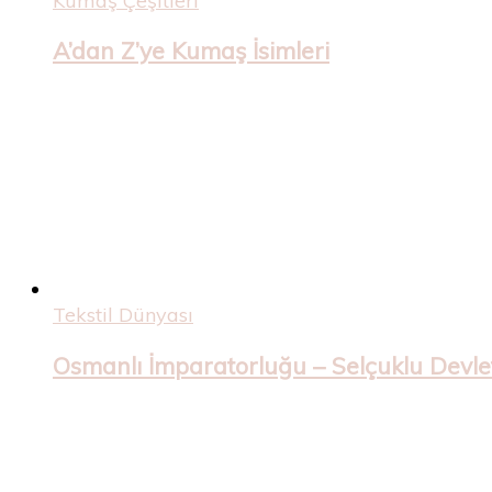
Kumaş Çeşitleri
A’dan Z’ye Kumaş İsimleri
Tekstil Dünyası
Osmanlı İmparatorluğu – Selçuklu Devleti