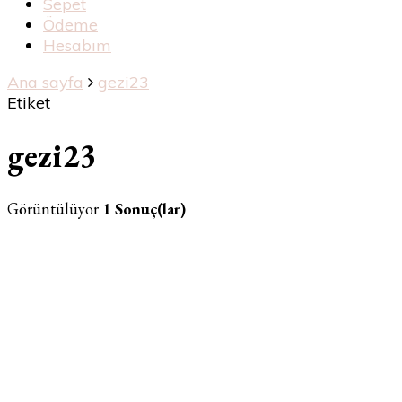
Sepet
Ödeme
Hesabım
Ana sayfa
gezi23
Etiket
gezi23
Görüntülüyor
1 Sonuç(lar)