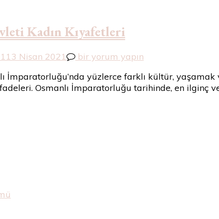
leti Kadın Kıyafetleri
Osmanlı
21
13 Nisan 2021
bir yorum yapın
İmparatorluğu
ı İmparatorluğu’nda yüzlerce farklı kültür, yaşamak 
–
ifadeleri. Osmanlı İmparatorluğu tarihinde, en ilginç v
Selçuklu
Devleti
Kadın
Kıyafetleri
için
ümü