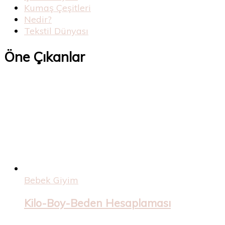
Kumaş Çeşitleri
Nedir?
Tekstil Dünyası
Öne Çıkanlar
Bebek Giyim
Kilo-Boy-Beden Hesaplaması