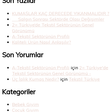
Son Yazılar
KUMAŞLAR KAÇ DERECEDE YIKANMALIDIR ?
Salgın Sonrası Sektörde Olası Değişimler
2= Türkiye’de Tekstil Sektörünün Genel
Görünümü
A-Tekstil Sektörünün Profili
Kaliteli Ürün Nasıl Anlaşılır?
Son Yorumlar
A-Tekstil Sektörünün Profili
için
2= Türkiye'de
Tekstil Sektörünün Genel Görünümü -
Üç İplik Kumaş Nedir?
için
Tekstil Türkiye
Kategoriler
Bebek Giyim
Çocuk Giyim