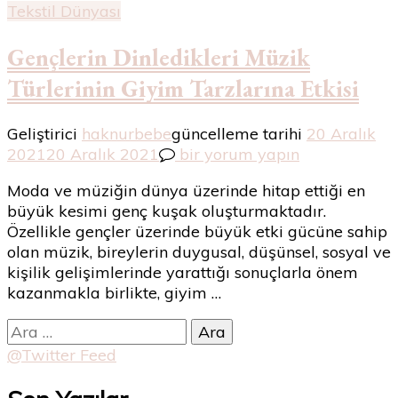
Tekstil Dünyası
Gençlerin Dinledikleri Müzik
Türlerinin Giyim Tarzlarına Etkisi
Geliştirici
haknurbebe
güncelleme tarihi
20 Aralık
Gençlerin
2021
20 Aralık 2021
bir yorum yapın
Dinledikleri
Moda ve müziğin dünya üzerinde hitap ettiği en
Müzik
büyük kesimi genç kuşak oluşturmaktadır.
Türlerinin
Özellikle gençler üzerinde büyük etki gücüne sahip
Giyim
olan müzik, bireylerin duygusal, düşünsel, sosyal ve
Tarzlarına
kişilik gelişimlerinde yarattığı sonuçlarla önem
Etkisi
kazanmakla birlikte, giyim …
için
Arama:
@Twitter Feed