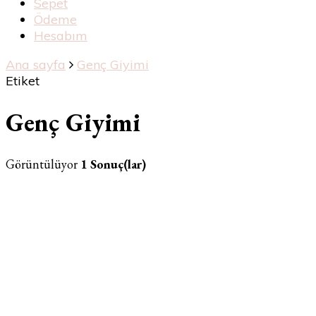
Sepet
Ödeme
Hesabım
Ana sayfa
Genç Giyimi
Etiket
Genç Giyimi
Görüntülüyor
1 Sonuç(lar)