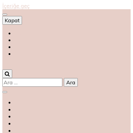
İçeriğe geç
Kapat
Shop
магазин
magasin
متجر
0
Arama: