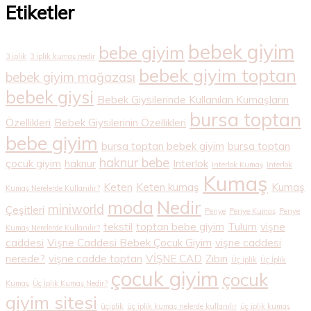
Etiketler
bebek giyim
bebe giyim
3 iplik
3 iplik kumaş nedir
bebek giyim toptan
bebek giyim mağazası
bebek giysi
Bebek Giysilerinde Kullanılan Kumaşların
bursa toptan
Özellikleri
Bebek Giysilerinin Özellikleri
bebe giyim
bursa toptan bebek giyim
bursa toptan
haknur bebe
çocuk giyim
haknur
Interlok
Interlok Kumaş
Interlok
Kumaş
Keten
Keten kumaş
Kumaş
Kumaş Nerelerde Kullanılır?
Nedir
moda
miniworld
Çeşitleri
Penye
Penye Kumaş
Penye
tekstil
toptan bebe giyim
Tulum
vişne
Kumaş Nerelerde Kullanılır?
caddesi
Vişne Caddesi Bebek Çocuk Giyim
vişne caddesi
nerede?
vişne cadde toptan
VİŞNE CAD
Zıbın
Üç iplik
Üç İplik
çocuk giyim
çocuk
Kumaş
Üç İplik Kumaş Nedir?
giyim sitesi
üçiplik
üç iplik kumaş nelerde kullanılır
üç iplik kumaş