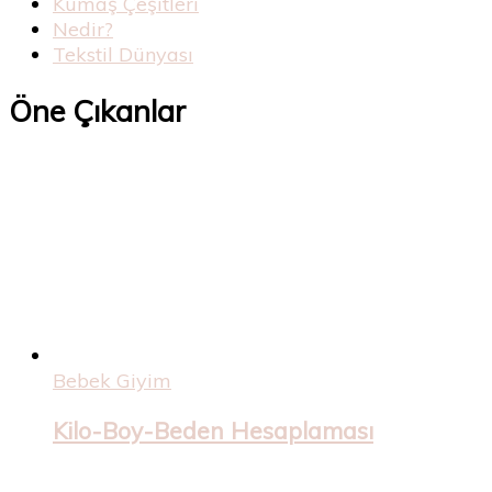
Kumaş Çeşitleri
Nedir?
Tekstil Dünyası
Öne Çıkanlar
Bebek Giyim
Kilo-Boy-Beden Hesaplaması