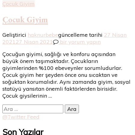
Çocuk Giyim
Çocuk Giyim
Geliştirici
haknurbebe
güncelleme tarihi
27 Nisan
Çocuk
2021
27 Nisan 2021
bir yorum yapın
Giyim
Çocuğun giyimi, sağlığı ve konforu açısından
için
büyük önem taşımaktadır. Çocukların
giyimlerinden %100 ebeveynler sorumludurlar.
Çocuk giyim her şeyden önce onu sıcaktan ve
soğuktan korumalıdır. Aynı zamanda giyim, sosyal
statüyü yansıtan önemli faktörlerden birisidir.
Çocuk giysilerinin …
Arama:
@Twitter Feed
Son Yazılar