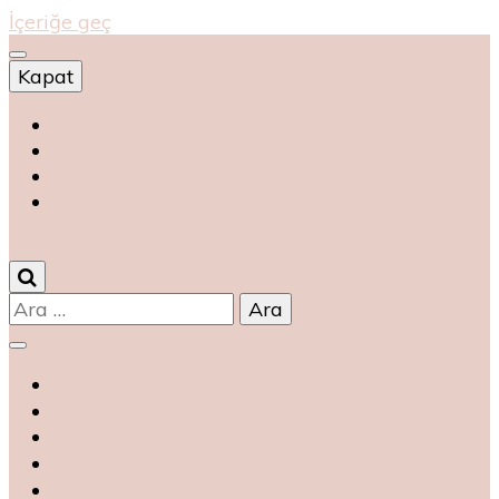
İçeriğe geç
Kapat
Shop
магазин
magasin
متجر
0
Arama: