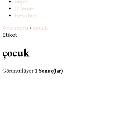
Sepet
Ödeme
Hesabım
Ana sayfa
çocuk
Etiket
çocuk
Görüntülüyor
1 Sonuç(lar)