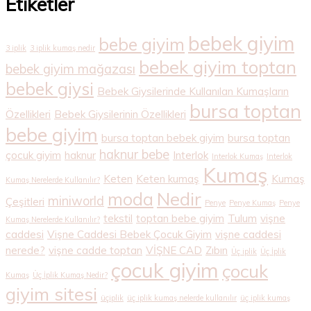
Etiketler
bebek giyim
bebe giyim
3 iplik
3 iplik kumaş nedir
bebek giyim toptan
bebek giyim mağazası
bebek giysi
Bebek Giysilerinde Kullanılan Kumaşların
bursa toptan
Özellikleri
Bebek Giysilerinin Özellikleri
bebe giyim
bursa toptan bebek giyim
bursa toptan
haknur bebe
çocuk giyim
haknur
Interlok
Interlok Kumaş
Interlok
Kumaş
Keten
Keten kumaş
Kumaş
Kumaş Nerelerde Kullanılır?
Nedir
moda
miniworld
Çeşitleri
Penye
Penye Kumaş
Penye
tekstil
toptan bebe giyim
Tulum
vişne
Kumaş Nerelerde Kullanılır?
caddesi
Vişne Caddesi Bebek Çocuk Giyim
vişne caddesi
nerede?
vişne cadde toptan
VİŞNE CAD
Zıbın
Üç iplik
Üç İplik
çocuk giyim
çocuk
Kumaş
Üç İplik Kumaş Nedir?
giyim sitesi
üçiplik
üç iplik kumaş nelerde kullanılır
üç iplik kumaş