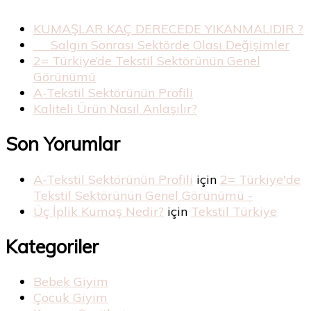
KUMAŞLAR KAÇ DERECEDE YIKANMALIDIR ?
Salgın Sonrası Sektörde Olası Değişimler
2= Türkiye’de Tekstil Sektörünün Genel
Görünümü
A-Tekstil Sektörünün Profili
Kaliteli Ürün Nasıl Anlaşılır?
Son Yorumlar
A-Tekstil Sektörünün Profili
için
2= Türkiye'de
Tekstil Sektörünün Genel Görünümü -
Üç İplik Kumaş Nedir?
için
Tekstil Türkiye
Kategoriler
Bebek Giyim
Çocuk Giyim