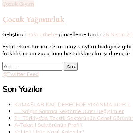
Çocuk Giyim
Çocuk Yağmurluk
Geliştirici
haknurbebe
güncelleme tarihi
28 Nisan 2
Eylül, ekim, kasım, nisan, mayıs ayları bildiğiniz gib
farklılık insan vücudunu hastalıklara karşı dirençsi
Arama:
@Twitter Feed
Son Yazılar
KUMAŞLAR KAÇ DERECEDE YIKANMALIDIR ?
Salgın Sonrası Sektörde Olası Değişimler
2= Türkiye’de Tekstil Sektörünün Genel Görün
A-Tekstil Sektörünün Profili
Kaliteli Ürün Nasıl Anlaşılır?