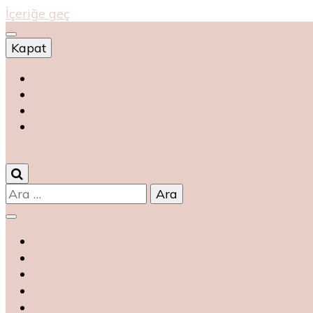
İçeriğe geç
Kapat
Shop
магазин
magasin
متجر
0
Arama: