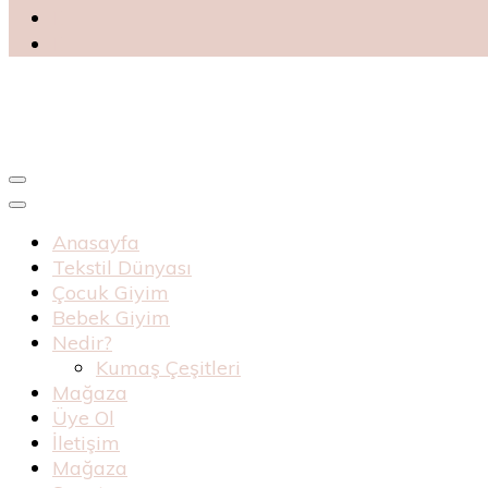
Blog
Haknur Bebe
Anasayfa
Tekstil Dünyası
Çocuk Giyim
Bebek Giyim
Nedir?
Kumaş Çeşitleri
Mağaza
Üye Ol
İletişim
Mağaza