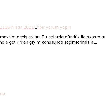
Çocuk
021
16 Nisan 2021
bir yorum yapın
Yağmurluk
i mevsim geçiş ayları. Bu aylarda gündüz ile akşam aras
için
z hale getirirken giyim konusunda seçimlerimizin …
ümü