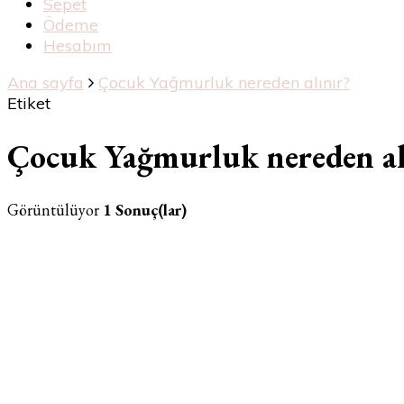
Sepet
Ödeme
Hesabım
Ana sayfa
Çocuk Yağmurluk nereden alınır?
Etiket
Çocuk Yağmurluk nereden al
Görüntülüyor
1 Sonuç(lar)