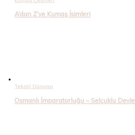
Kumaş Çeşitleri
A’dan Z’ye Kumaş İsimleri
Tekstil Dünyası
Osmanlı İmparatorluğu – Selçuklu Devleti