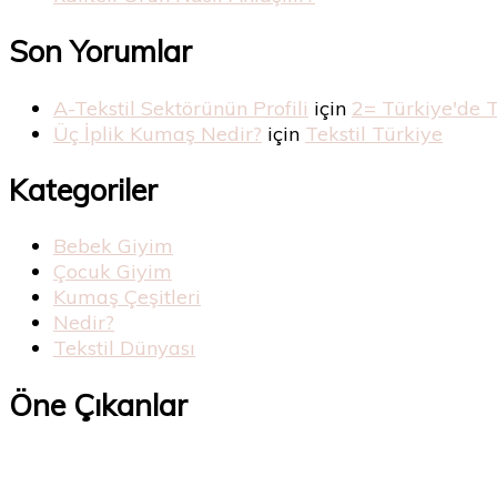
Son Yorumlar
A-Tekstil Sektörünün Profili
için
2= Türkiye'de 
Üç İplik Kumaş Nedir?
için
Tekstil Türkiye
Kategoriler
Bebek Giyim
Çocuk Giyim
Kumaş Çeşitleri
Nedir?
Tekstil Dünyası
Öne Çıkanlar