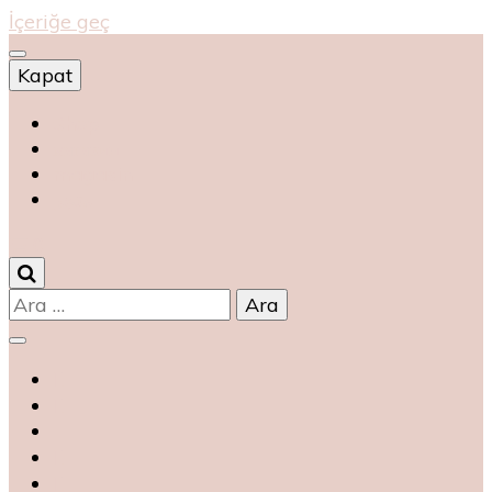
İçeriğe geç
Kapat
Shop
магазин
magasin
متجر
0
Arama: