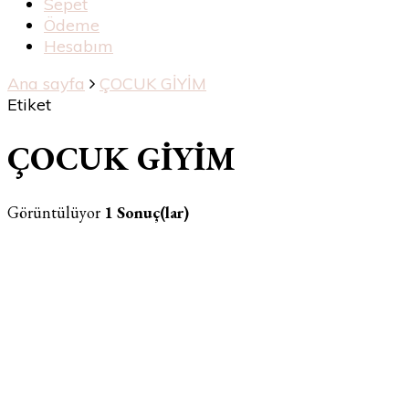
Sepet
Ödeme
Hesabım
Ana sayfa
ÇOCUK GİYİM
Etiket
ÇOCUK GİYİM
Görüntülüyor
1 Sonuç(lar)