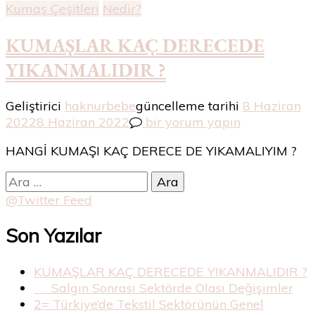
Kumaş Çeşitleri
Nedir?
KUMAŞLAR KAÇ DERECEDE
YIKANMALIDIR ?
Geliştirici
haknurbebe
güncelleme tarihi
8 Haziran
KUMAŞLAR
2022
8 Haziran 2022
bir yorum yapın
KAÇ
HANGİ KUMAŞI KAÇ DERECE DE YIKAMALIYIM ?
DERECEDE
YIKANMALIDIR
Arama:
?
@Twitter Feed
için
Son Yazılar
KUMAŞLAR KAÇ DERECEDE YIKANMALIDIR ?
Salgın Sonrası Sektörde Olası Değişimler
2= Türkiye’de Tekstil Sektörünün Genel