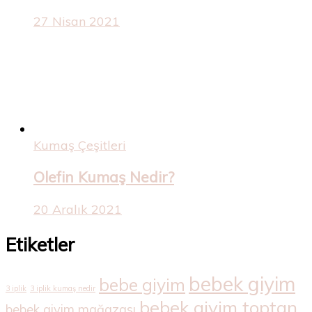
27 Nisan 2021
Kumaş Çeşitleri
Olefin Kumaş Nedir?
20 Aralık 2021
Etiketler
bebek giyim
bebe giyim
3 iplik
3 iplik kumaş nedir
bebek giyim toptan
bebek giyim mağazası