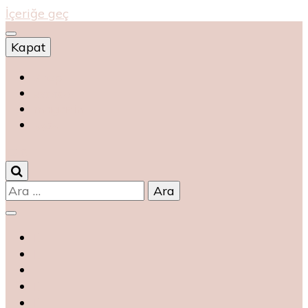
İçeriğe geç
Kapat
Shop
магазин
magasin
متجر
0
Arama: