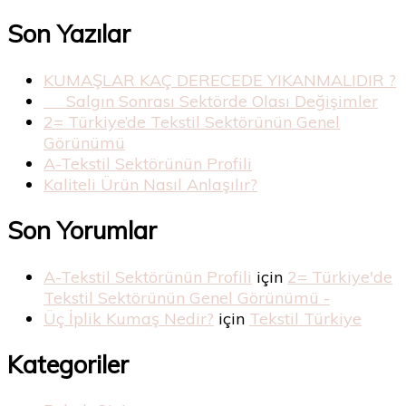
Son Yazılar
KUMAŞLAR KAÇ DERECEDE YIKANMALIDIR ?
Salgın Sonrası Sektörde Olası Değişimler
2= Türkiye’de Tekstil Sektörünün Genel
Görünümü
A-Tekstil Sektörünün Profili
Kaliteli Ürün Nasıl Anlaşılır?
Son Yorumlar
A-Tekstil Sektörünün Profili
için
2= Türkiye'de
Tekstil Sektörünün Genel Görünümü -
Üç İplik Kumaş Nedir?
için
Tekstil Türkiye
Kategoriler