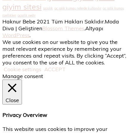
giyim sitesi
üçiplik
üç iplik kumaş nelerde kullanılır
üç iplik kumaş
özellikleri
üçiplik nedir
Haknur Bebe 2021 Tüm Hakları Saklıdır.
Moda
Diva | Geliştiren
Blossom Themes
.Altyapı
WordPress
.
We use cookies on our website to give you the
most relevant experience by remembering your
preferences and repeat visits. By clicking “Accept”,
you consent to the use of ALL the cookies.
Cookie settings
ACCEPT
Manage consent
Close
Privacy Overview
This website uses cookies to improve your