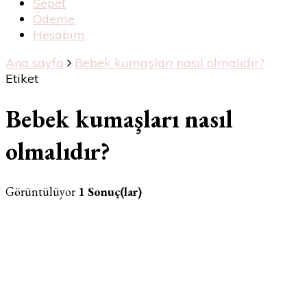
Sepet
Ödeme
Hesabım
Ana sayfa
Bebek kumaşları nasıl olmalıdır?
Etiket
Bebek kumaşları nasıl
olmalıdır?
Görüntülüyor
1 Sonuç(lar)