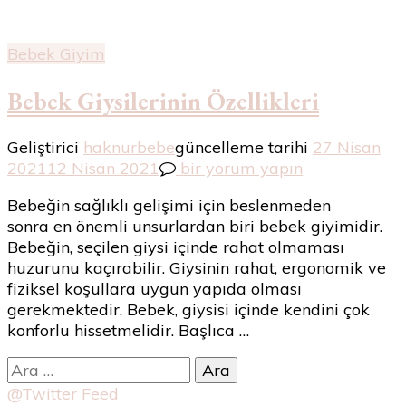
Bebek Giyim
Bebek Giysilerinin Özellikleri
Geliştirici
haknurbebe
güncelleme tarihi
27 Nisan
Bebek
2021
12 Nisan 2021
bir yorum yapın
Giysilerinin
Bebeğin sağlıklı gelişimi için beslenmeden
Özellikleri
sonra en önemli unsurlardan biri bebek giyimidir.
için
Bebeğin, seçilen giysi içinde rahat olmaması
huzurunu kaçırabilir. Giysinin rahat, ergonomik ve
fiziksel koşullara uygun yapıda olması
gerekmektedir. Bebek, giysisi içinde kendini çok
konforlu hissetmelidir. Başlıca …
Arama:
@Twitter Feed