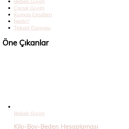
Bebek Giyim
Çocuk Giyim
Kumaş Çeşitleri
Nedir?
Tekstil Dünyası
Öne Çıkanlar
Bebek Giyim
Kilo-Boy-Beden Hesaplaması