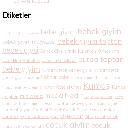
20 Aralık 2021
Etiketler
bebek giyim
bebe giyim
3 iplik
3 iplik kumaş nedir
bebek giyim toptan
bebek giyim mağazası
bebek giysi
Bebek Giysilerinde Kullanılan Kumaşların
bursa toptan
Özellikleri
Bebek Giysilerinin Özellikleri
bebe giyim
bursa toptan bebek giyim
bursa toptan
haknur bebe
çocuk giyim
haknur
Interlok
Interlok Kumaş
Interlok
Kumaş
Keten
Keten kumaş
Kumaş
Kumaş Nerelerde Kullanılır?
Nedir
moda
miniworld
Çeşitleri
Penye
Penye Kumaş
Penye
tekstil
toptan bebe giyim
Tulum
vişne
Kumaş Nerelerde Kullanılır?
caddesi
Vişne Caddesi Bebek Çocuk Giyim
vişne caddesi
nerede?
vişne cadde toptan
VİŞNE CAD
Zıbın
Üç iplik
Üç İplik
çocuk giyim
çocuk
Kumaş
Üç İplik Kumaş Nedir?