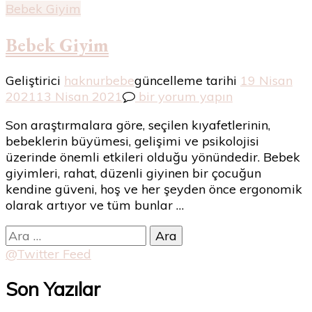
Bebek Giyim
Bebek Giyim
Geliştirici
haknurbebe
güncelleme tarihi
19 Nisan
Bebek
2021
13 Nisan 2021
bir yorum yapın
Giyim
Son araştırmalara göre, seçilen kıyafetlerinin,
için
bebeklerin büyümesi, gelişimi ve psikolojisi
üzerinde önemli etkileri olduğu yönündedir. Bebek
giyimleri, rahat, düzenli giyinen bir çocuğun
kendine güveni, hoş ve her şeyden önce ergonomik
olarak artıyor ve tüm bunlar …
Arama:
@Twitter Feed
Son Yazılar