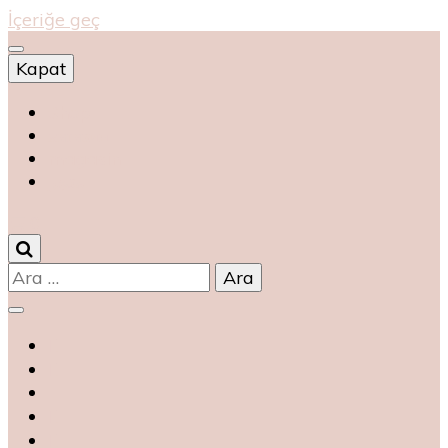
İçeriğe geç
Kapat
Shop
магазин
magasin
متجر
0
Arama: