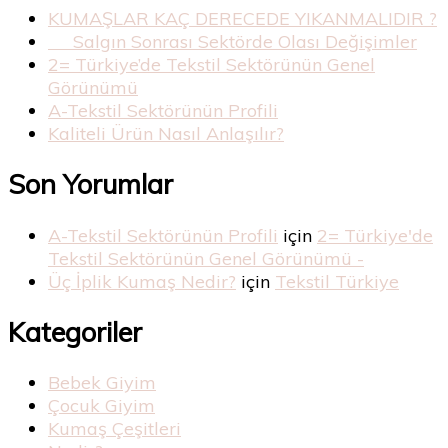
KUMAŞLAR KAÇ DERECEDE YIKANMALIDIR ?
Salgın Sonrası Sektörde Olası Değişimler
2= Türkiye’de Tekstil Sektörünün Genel
Görünümü
A-Tekstil Sektörünün Profili
Kaliteli Ürün Nasıl Anlaşılır?
Son Yorumlar
A-Tekstil Sektörünün Profili
için
2= Türkiye'de
Tekstil Sektörünün Genel Görünümü -
Üç İplik Kumaş Nedir?
için
Tekstil Türkiye
Kategoriler
Bebek Giyim
Çocuk Giyim
Kumaş Çeşitleri