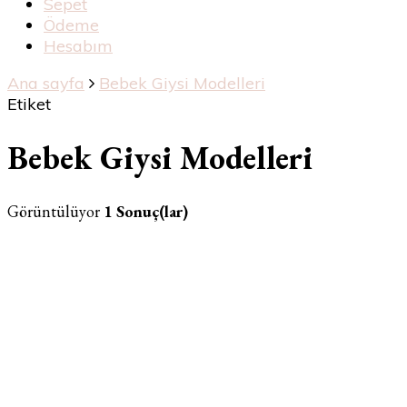
Sepet
Ödeme
Hesabım
Ana sayfa
Bebek Giysi Modelleri
Etiket
Bebek Giysi Modelleri
Görüntülüyor
1 Sonuç(lar)