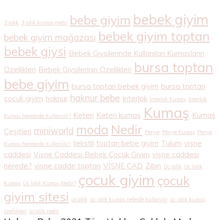
bebek giyim
bebe giyim
3 iplik
3 iplik kumaş nedir
bebek giyim toptan
bebek giyim mağazası
bebek giysi
Bebek Giysilerinde Kullanılan Kumaşların
bursa toptan
Özellikleri
Bebek Giysilerinin Özellikleri
bebe giyim
bursa toptan bebek giyim
bursa toptan
haknur bebe
çocuk giyim
haknur
Interlok
Interlok Kumaş
Interlok
Kumaş
Keten
Keten kumaş
Kumaş
Kumaş Nerelerde Kullanılır?
Nedir
moda
miniworld
Çeşitleri
Penye
Penye Kumaş
Penye
tekstil
toptan bebe giyim
Tulum
vişne
Kumaş Nerelerde Kullanılır?
caddesi
Vişne Caddesi Bebek Çocuk Giyim
vişne caddesi
nerede?
vişne cadde toptan
VİŞNE CAD
Zıbın
Üç iplik
Üç İplik
çocuk giyim
çocuk
Kumaş
Üç İplik Kumaş Nedir?
giyim sitesi
üçiplik
üç iplik kumaş nelerde kullanılır
üç iplik kumaş
özellikleri
üçiplik nedir