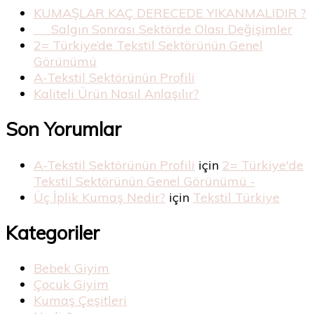
KUMAŞLAR KAÇ DERECEDE YIKANMALIDIR ?
Salgın Sonrası Sektörde Olası Değişimler
2= Türkiye’de Tekstil Sektörünün Genel
Görünümü
A-Tekstil Sektörünün Profili
Kaliteli Ürün Nasıl Anlaşılır?
Son Yorumlar
A-Tekstil Sektörünün Profili
için
2= Türkiye'de
Tekstil Sektörünün Genel Görünümü -
Üç İplik Kumaş Nedir?
için
Tekstil Türkiye
Kategoriler
Bebek Giyim
Çocuk Giyim
Kumaş Çeşitleri