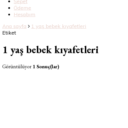
Sepet
Ödeme
Hesabım
Ana sayfa
1 yaş bebek kıyafetleri
Etiket
1 yaş bebek kıyafetleri
Görüntülüyor
1 Sonuç(lar)