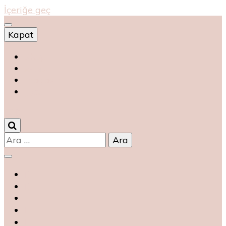
İçeriğe geç
Kapat
Shop
магазин
magasin
متجر
0
Arama: