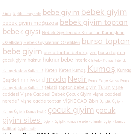
bebek giyim
bebe giyim
3 iplik
3 iplik kumaş nedir
bebek giyim toptan
bebek giyim mağazası
bebek giysi
Bebek Giysilerinde Kullanılan Kumaşların
bursa toptan
Özellikleri
Bebek Giysilerinin Özellikleri
bebe giyim
bursa toptan bebek giyim
bursa toptan
haknur bebe
çocuk giyim
haknur
Interlok
Interlok Kumaş
Interlok
Kumaş
Keten
Keten kumaş
Kumaş
Kumaş Nerelerde Kullanılır?
Nedir
moda
miniworld
Çeşitleri
Penye
Penye Kumaş
Penye
tekstil
toptan bebe giyim
Tulum
vişne
Kumaş Nerelerde Kullanılır?
caddesi
Vişne Caddesi Bebek Çocuk Giyim
vişne caddesi
nerede?
vişne cadde toptan
VİŞNE CAD
Zıbın
Üç iplik
Üç İplik
çocuk giyim
çocuk
Kumaş
Üç İplik Kumaş Nedir?
giyim sitesi
üçiplik
üç iplik kumaş nelerde kullanılır
üç iplik kumaş
özellikleri
üçiplik nedir